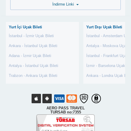
İndirme Linki
Yurt İçi Uçak Bileti
Yurt Dışı Uçak Bileti
İstanbul - İzmir Uçak Bileti
İstanbul - Amsterdam Uçak
Ankara - İstanbul Uçak Bileti
Antalya - Moskova Uçak Bi
Adana - İzmir Uçak Bileti
İstanbul - Frankfurt Uçak B
Antalya - İstanbul Uçak Bileti
İzmir - Barselona Uçak Bil
Trabzon - Ankara Uçak Bileti
Ankara - Londra Uçak Bile
AERO PASS TRAVEL
TURSAB no:7355