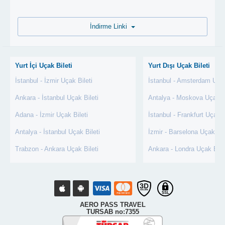
İndirme Linki
Yurt İçi Uçak Bileti
Yurt Dışı Uçak Bileti
İstanbul - İzmir Uçak Bileti
İstanbul - Amsterdam Uçak
Ankara - İstanbul Uçak Bileti
Antalya - Moskova Uçak Bi
Adana - İzmir Uçak Bileti
İstanbul - Frankfurt Uçak B
Antalya - İstanbul Uçak Bileti
İzmir - Barselona Uçak Bil
Trabzon - Ankara Uçak Bileti
Ankara - Londra Uçak Bile
AERO PASS TRAVEL
TURSAB no:7355