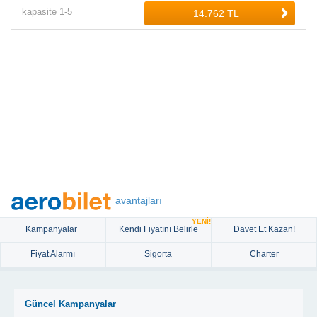
kapasite
1-
5
avantajları
YENİ!
Kampanyalar
Kendi Fiyatını Belirle
Davet Et Kazan!
Fiyat Alarmı
Sigorta
Charter
Güncel Kampanyalar