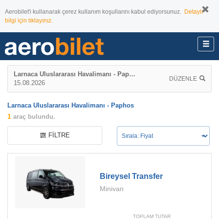
Aerobilet'i kullanarak çerez kullanım koşullarını kabul ediyorsunuz.
Detaylı
bilgi için tıklayınız.
Larnaca Uluslararası Havalimanı - Paphos
DÜZENLE
15.08.2026
Larnaca Uluslararası Havalimanı - Paphos
1
araç bulundu.
FILTRE
Bireysel Transfer
Minivan
TOPLAM TUTAR