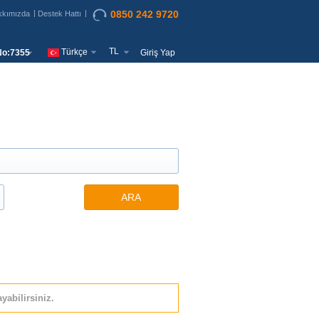
0850 242 9720
kkımızda
Destek Hattı
TL
Türkçe
o:7355
Giriş Yap
ARA
yabilirsiniz.