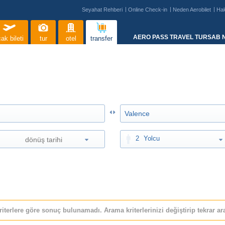
Seyahat Rehberi
Online Check-in
Neden Aerobilet
Ha
AERO PASS TRAVEL TURSAB N
ak bileti
tur
otel
transfer
2
Yolcu
riterlere göre sonuç bulunamadı. Arama kriterlerinizi değiştirip tekrar ara