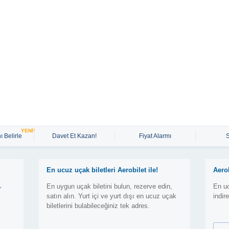
YENİ!
ı Belirle
Davet Et Kazan!
Fiyat Alarmı
En ucuz uçak biletleri Aerobilet ile!
Aero
En uygun uçak biletini bulun, rezerve edin,
En uc
r
satın alın. Yurt içi ve yurt dışı en ucuz uçak
indir
biletlerini bulabileceğiniz tek adres.