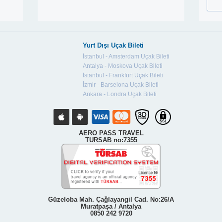
Yurt Dışı Uçak Bileti
İstanbul - Amsterdam Uçak Bileti
Antalya - Moskova Uçak Bileti
İstanbul - Frankfurt Uçak Bileti
İzmir - Barselona Uçak Bileti
Ankara - Londra Uçak Bileti
AERO PASS TRAVEL
TURSAB no:7355
Güzeloba Mah. Çağlayangil Cad. No:26/A
Muratpaşa / Antalya
0850 242 9720