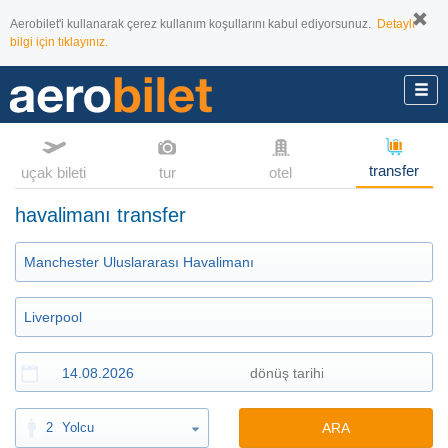
Aerobilet'i kullanarak çerez kullanım koşullarını kabul ediyorsunuz.
Detaylı
bilgi için tıklayınız.
transfer
uçak bileti
tur
otel
havalimanı transfer
2
Yolcu
ARA