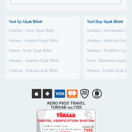
Yurt İçi Uçak Bileti
Yurt Dışı Uçak Bileti
İstanbul - İzmir Uçak Bileti
İstanbul - Amsterdam Uçak
Ankara - İstanbul Uçak Bileti
Antalya - Moskova Uçak Bi
Adana - İzmir Uçak Bileti
İstanbul - Frankfurt Uçak B
Antalya - İstanbul Uçak Bileti
İzmir - Barselona Uçak Bil
Trabzon - Ankara Uçak Bileti
Ankara - Londra Uçak Bile
AERO PASS TRAVEL
TURSAB no:7355