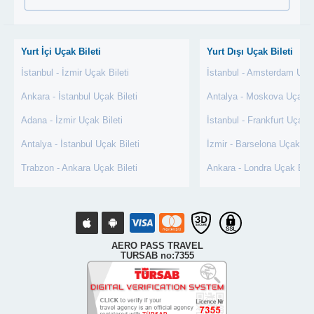
Yurt İçi Uçak Bileti
Yurt Dışı Uçak Bileti
İstanbul - İzmir Uçak Bileti
İstanbul - Amsterdam Uçak
Ankara - İstanbul Uçak Bileti
Antalya - Moskova Uçak Bi
Adana - İzmir Uçak Bileti
İstanbul - Frankfurt Uçak B
Antalya - İstanbul Uçak Bileti
İzmir - Barselona Uçak Bil
Trabzon - Ankara Uçak Bileti
Ankara - Londra Uçak Bile
AERO PASS TRAVEL
TURSAB no:7355