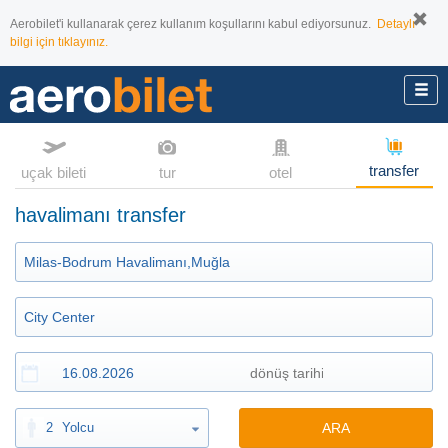
Aerobilet'i kullanarak çerez kullanım koşullarını kabul ediyorsunuz.
Detaylı
bilgi için tıklayınız.
transfer
uçak bileti
tur
otel
havalimanı transfer
2
Yolcu
ARA