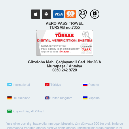
AERO PASS TRAVEL
TURSAB no:7355
Güzeloba Mah. Çağlayangil Cad. No:26/A
Muratpaşa / Antalya
0850 242 9720
International
Türkiye
Россия
Deutschland
United Kingdom
Україна
Yurt içi ve yurt dışı havayollarının uçak biletlerini, tüm dünyada 300 bin oteli, binlerce
lokasyonda transfer, otobüs bileti ve deniz otobüsü hizmetini bir arada bulabilir, ister