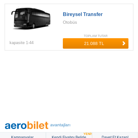
Bireysel Transfer
Otobüs
TOPLAM TUTAR
kapasite
1-
44
avantajları
YENİ!
Kampanyalar
Kendi Fiyatını Belirle
Davet Et Kazan!