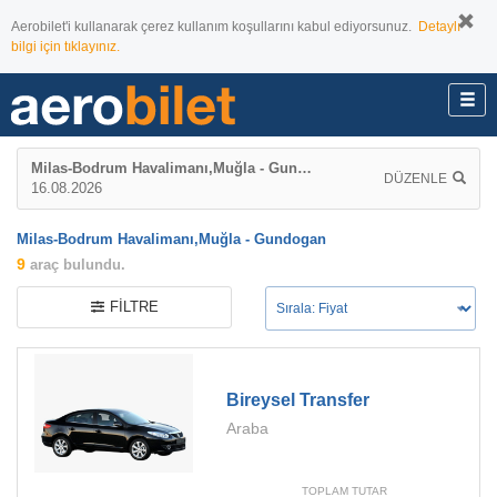
Aerobilet'i kullanarak çerez kullanım koşullarını kabul ediyorsunuz.
Detaylı
bilgi için tıklayınız.
Milas-Bodrum Havalimanı,Muğla - Gundogan
DÜZENLE
16.08.2026
Milas-Bodrum Havalimanı,Muğla - Gundogan
9
araç bulundu.
FILTRE
Bireysel Transfer
Araba
TOPLAM TUTAR