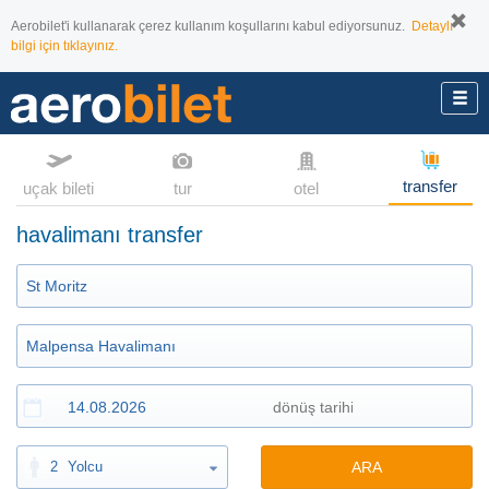
Aerobilet'i kullanarak çerez kullanım koşullarını kabul ediyorsunuz.
Detaylı
bilgi için tıklayınız.
transfer
uçak bileti
tur
otel
havalimanı transfer
2
Yolcu
ARA