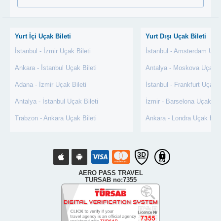
Yurt İçi Uçak Bileti
Yurt Dışı Uçak Bileti
İstanbul - İzmir Uçak Bileti
İstanbul - Amsterdam Uçak
Ankara - İstanbul Uçak Bileti
Antalya - Moskova Uçak Bi
Adana - İzmir Uçak Bileti
İstanbul - Frankfurt Uçak B
Antalya - İstanbul Uçak Bileti
İzmir - Barselona Uçak Bil
Trabzon - Ankara Uçak Bileti
Ankara - Londra Uçak Bile
AERO PASS TRAVEL
TURSAB no:7355