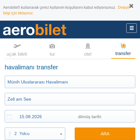
Aerobilet'i kullanarak çerez kullanım koşullarını kabul ediyorsunuz.
Detaylı
bilgi için tıklayınız.
transfer
uçak bileti
tur
otel
havalimanı transfer
2
Yolcu
ARA