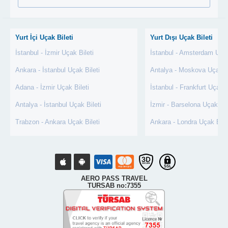
Yurt İçi Uçak Bileti
Yurt Dışı Uçak Bileti
İstanbul - İzmir Uçak Bileti
İstanbul - Amsterdam Uçak
Ankara - İstanbul Uçak Bileti
Antalya - Moskova Uçak Bi
Adana - İzmir Uçak Bileti
İstanbul - Frankfurt Uçak B
Antalya - İstanbul Uçak Bileti
İzmir - Barselona Uçak Bil
Trabzon - Ankara Uçak Bileti
Ankara - Londra Uçak Bile
AERO PASS TRAVEL
TURSAB no:7355