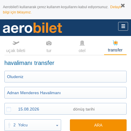
Aerobilet'i kullanarak çerez kullanım koşullarını kabul ediyorsunuz.
Detaylı
bilgi için tıklayınız.
transfer
uçak bileti
tur
otel
havalimanı transfer
2
Yolcu
ARA