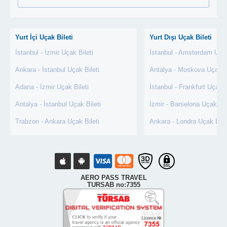
Yurt İçi Uçak Bileti
Yurt Dışı Uçak Bileti
İstanbul - İzmir Uçak Bileti
İstanbul - Amsterdam Uçak
Ankara - İstanbul Uçak Bileti
Antalya - Moskova Uçak Bi
Adana - İzmir Uçak Bileti
İstanbul - Frankfurt Uçak B
Antalya - İstanbul Uçak Bileti
İzmir - Barselona Uçak Bil
Trabzon - Ankara Uçak Bileti
Ankara - Londra Uçak Bile
AERO PASS TRAVEL
TURSAB no:7355