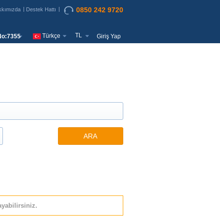
0850 242 9720
kkımızda
Destek Hattı
TL
Türkçe
o:7355
Giriş Yap
ARA
yabilirsiniz.