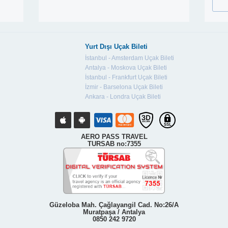
Yurt Dışı Uçak Bileti
İstanbul - Amsterdam Uçak Bileti
Antalya - Moskova Uçak Bileti
İstanbul - Frankfurt Uçak Bileti
İzmir - Barselona Uçak Bileti
Ankara - Londra Uçak Bileti
AERO PASS TRAVEL
TURSAB no:7355
Güzeloba Mah. Çağlayangil Cad. No:26/A
Muratpaşa / Antalya
0850 242 9720