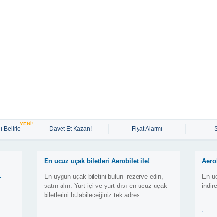
YENİ!
ı Belirle
Davet Et Kazan!
Fiyat Alarmı
En ucuz uçak biletleri Aerobilet ile!
Aero
En uygun uçak biletini bulun, rezerve edin,
En uc
r
satın alın. Yurt içi ve yurt dışı en ucuz uçak
indir
biletlerini bulabileceğiniz tek adres.