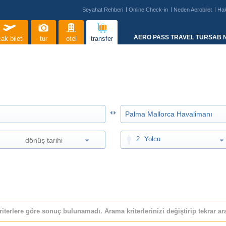
Seyahat Rehberi
Online Check-in
Neden Aerobilet
Ha
AERO PASS TRAVEL TURSAB N
ak bileti
tur
otel
transfer
2
Yolcu
riterlere göre sonuç bulunamadı. Arama kriterlerinizi değiştirip tekrar ara