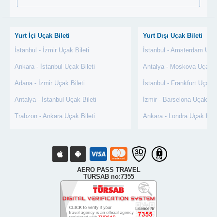
Yurt İçi Uçak Bileti
Yurt Dışı Uçak Bileti
İstanbul - İzmir Uçak Bileti
İstanbul - Amsterdam Uçak
Ankara - İstanbul Uçak Bileti
Antalya - Moskova Uçak Bi
Adana - İzmir Uçak Bileti
İstanbul - Frankfurt Uçak B
Antalya - İstanbul Uçak Bileti
İzmir - Barselona Uçak Bil
Trabzon - Ankara Uçak Bileti
Ankara - Londra Uçak Bile
AERO PASS TRAVEL
TURSAB no:7355