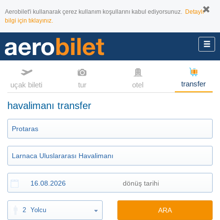
Aerobilet'i kullanarak çerez kullanım koşullarını kabul ediyorsunuz.
Detaylı
bilgi için tıklayınız.
transfer
uçak bileti
tur
otel
havalimanı transfer
2
Yolcu
ARA