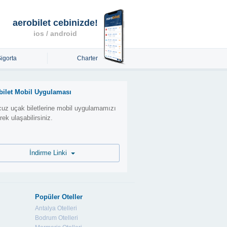
aerobilet cebinizde!
ios / android
Sigorta
Charter
bilet Mobil Uygulaması
uz uçak biletlerine mobil uygulamamızı
erek ulaşabilirsiniz.
İndirme Linki
Popüler Oteller
Antalya Otelleri
Bodrum Otelleri