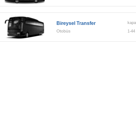
kapa
Bireysel Transfer
Otobüs
1-
44