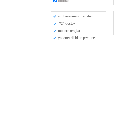
otobüs
vip havalimanı transferi
7/24 destek
modern araçlar
yabancı dil bilen personel