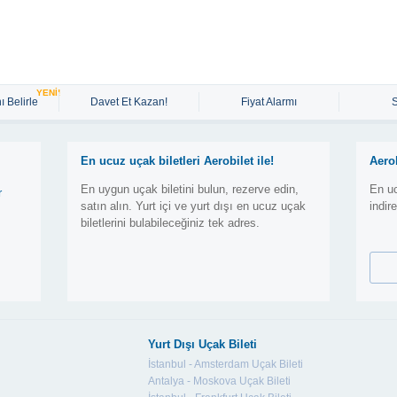
YENİ!
ı Belirle
Davet Et Kazan!
Fiyat Alarmı
En ucuz uçak biletleri Aerobilet ile!
Aero
En uygun uçak biletini bulun, rezerve edin,
En uc
r
satın alın. Yurt içi ve yurt dışı en ucuz uçak
indir
biletlerini bulabileceğiniz tek adres.
Yurt Dışı Uçak Bileti
İstanbul - Amsterdam Uçak Bileti
Antalya - Moskova Uçak Bileti