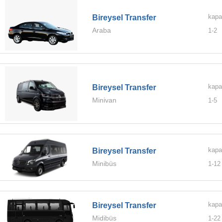
kapa
Bireysel Transfer
Araba
1-
2
kapa
Bireysel Transfer
Minivan
1-
5
kapa
Bireysel Transfer
Minibüs
1-
12
kapa
Bireysel Transfer
Midibüs
1-
22