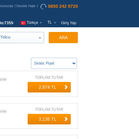
0850 242 9720
kkımızda
Destek Hattı
TL
Türkçe
o:7355
Giriş Yap
Yolcu
ARA
TOPLAM TUTAR
site
TOPLAM TUTAR
site