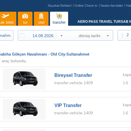
Seyahat Rehberi
Online Check-in
Neden Aerobilet
Ha
AERO PASS TRAVEL TURSAB N
ak bileti
tur
otel
transfer
2
Sabiha Gökçen Havalimanı - Old City-Sultanahmet
7
araç bulundu.
kapa
Bireysel Transfer
transfer.vehicle.1409
1-
6
kapa
VIP Transfer
transfer.vehicle.1409
1-
6