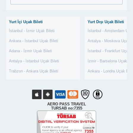
Yurt İçi Uçak Bileti
Yurt Dışı Uçak Bileti
İstanbul - İzmir Uçak Bileti
İstanbul - Amsterdam Uçak
Ankara - İstanbul Uçak Bileti
Antalya - Moskova Uçak Bi
Adana - İzmir Uçak Bileti
İstanbul - Frankfurt Uçak B
Antalya - İstanbul Uçak Bileti
İzmir - Barselona Uçak Bil
Trabzon - Ankara Uçak Bileti
Ankara - Londra Uçak Bile
AERO PASS TRAVEL
TURSAB no:7355