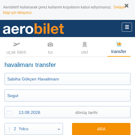
Aerobilet'i kullanarak çerez kullanım koşullarını kabul ediyorsunuz.
Detaylı
bilgi için tıklayınız.
transfer
uçak bileti
tur
otel
havalimanı transfer
2
Yolcu
ARA