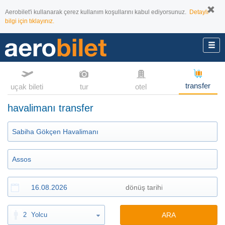
Aerobilet'i kullanarak çerez kullanım koşullarını kabul ediyorsunuz.
Detaylı
bilgi için tıklayınız.
transfer
uçak bileti
tur
otel
havalimanı transfer
2
Yolcu
ARA