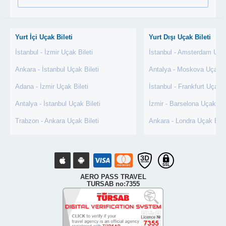
Yurt İçi Uçak Bileti
Yurt Dışı Uçak Bileti
İstanbul - İzmir Uçak Bileti
İstanbul - Amsterdam Uçak
Ankara - İstanbul Uçak Bileti
Antalya - Moskova Uçak Bi
Adana - İzmir Uçak Bileti
İstanbul - Frankfurt Uçak B
Antalya - İstanbul Uçak Bileti
İzmir - Barselona Uçak Bil
Trabzon - Ankara Uçak Bileti
Ankara - Londra Uçak Bile
AERO PASS TRAVEL
TURSAB no:7355