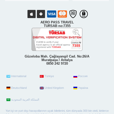
AERO PASS TRAVEL
TURSAB no:7355
Güzeloba Mah. Çağlayangil Cad. No:26/A
Muratpaşa / Antalya
0850 242 9720
International
Türkiye
Россия
Deutschland
United Kingdom
Україна
Yurt içi ve yurt dışı havayollarının uçak biletlerini, tüm dünyada 300 bin oteli, binlerce