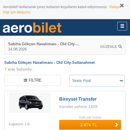
Aerobilet'i kullanarak çerez kullanım koşullarını kabul ediyorsunuz.
Detaylı
bilgi için tıklayınız.
Sabiha Gökçen Havalimanı - Old City-Sultanahmet
DÜZENLE
14.08.2026
Sabiha Gökçen Havalimanı - Old City-Sultanahmet
7
araç bulundu.
FILTRE
Bireysel Transfer
transfer.vehicle.1409
TOPLAM TUTAR
kapasite
1-
6