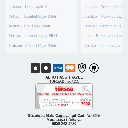
İstanbul - İzmir Uçak Bileti
İstanbul - Amsterdam Uçak
Ankara - İstanbul Uçak Bileti
Antalya - Moskova Uçak Bi
Adana - İzmir Uçak Bileti
İstanbul - Frankfurt Uçak B
Antalya - İstanbul Uçak Bileti
İzmir - Barselona Uçak Bil
Trabzon - Ankara Uçak Bileti
Ankara - Londra Uçak Bile
AERO PASS TRAVEL
TURSAB no:7355
Güzeloba Mah. Çağlayangil Cad. No:26/A
Muratpaşa / Antalya
0850 242 9720