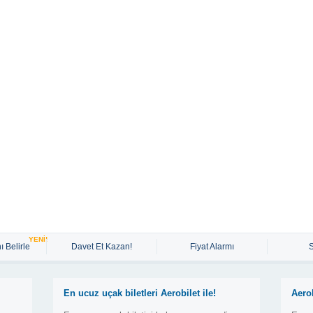
YENİ!
ı Belirle
Davet Et Kazan!
Fiyat Alarmı
En ucuz uçak biletleri Aerobilet ile!
Aero