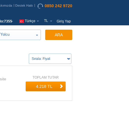
0850 242 9720
kkımızda
Destek Hattı
TL
Türkçe
o:7355
Giriş Yap
Yolcu
ARA
TOPLAM TUTAR
site