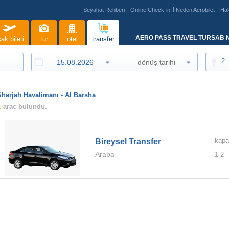
Seyahat Rehberi
Online Check-in
Neden Aerobilet
Ha
AERO PASS TRAVEL TURSAB N
ak bileti
tur
otel
transfer
2
Sharjah Havalimanı - Al Barsha
1
araç bulundu.
kapa
Bireysel Transfer
Araba
1-
2