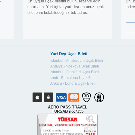
En uygun uçak biletini bulun, rezerve edin,
En uc
r
satın alın. Yurt içi ve yurt dışı en ucuz uçak
indir
biletlerini bulabileceğiniz tek adres.
Yurt Dışı Uçak Bileti
İstanbul - Amsterdam Uçak Bileti
Antalya - Moskova Uçak Bileti
İstanbul - Frankfurt Uçak Bileti
İzmir - Barselona Uçak Bileti
Ankara - Londra Uçak Bileti
AERO PASS TRAVEL
TURSAB no:7355