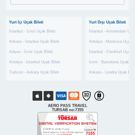
Yurt İçi Uçak Bileti
Yurt Dışı Uçak Bileti
İstanbul - İzmir Uçak Bileti
İstanbul - Amsterdam Uçak
Ankara - İstanbul Uçak Bileti
Antalya - Moskova Uçak Bi
Adana - İzmir Uçak Bileti
İstanbul - Frankfurt Uçak B
Antalya - İstanbul Uçak Bileti
İzmir - Barselona Uçak Bil
Trabzon - Ankara Uçak Bileti
Ankara - Londra Uçak Bile
AERO PASS TRAVEL
TURSAB no:7355