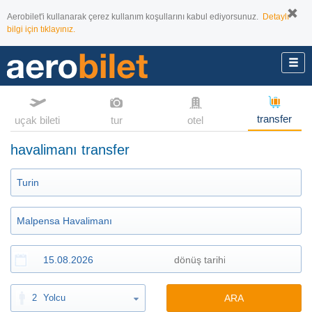
Aerobilet'i kullanarak çerez kullanım koşullarını kabul ediyorsunuz.
Detaylı
bilgi için tıklayınız.
transfer
uçak bileti
tur
otel
havalimanı transfer
2
Yolcu
ARA