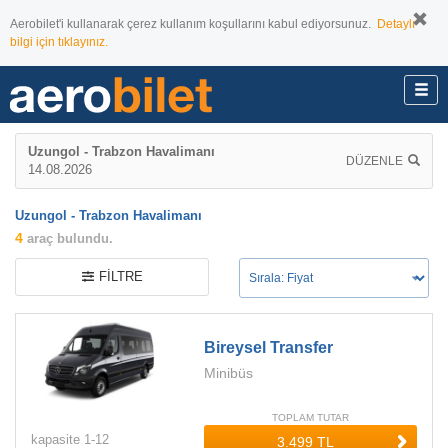
Aerobilet'i kullanarak çerez kullanım koşullarını kabul ediyorsunuz.
Detaylı
bilgi için tıklayınız.
Uzungol - Trabzon Havalimanı
DÜZENLE
14.08.2026
Uzungol - Trabzon Havalimanı
4
araç bulundu.
FILTRE
Bireysel Transfer
Minibüs
TOPLAM TUTAR
kapasite
1-
12