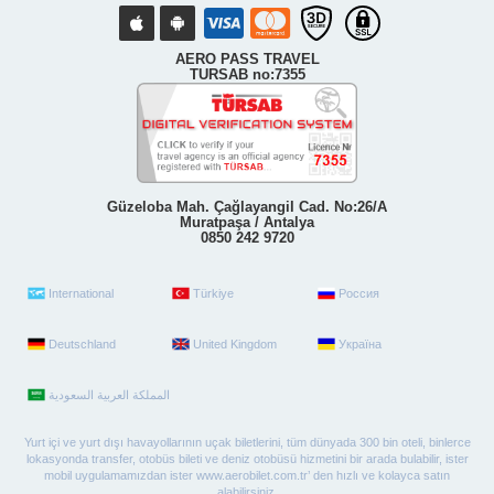
AERO PASS TRAVEL
TURSAB no:7355
Güzeloba Mah. Çağlayangil Cad. No:26/A
Muratpaşa / Antalya
0850 242 9720
International
Türkiye
Россия
Deutschland
United Kingdom
Україна
Yurt içi ve yurt dışı havayollarının uçak biletlerini, tüm dünyada 300 bin oteli, binlerce
lokasyonda transfer, otobüs bileti ve deniz otobüsü hizmetini bir arada bulabilir, ister
mobil uygulamamızdan ister www.aerobilet.com.tr’ den hızlı ve kolayca satın
alabilirsiniz.