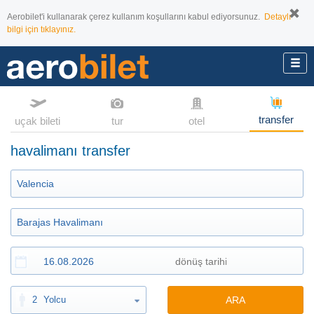
Aerobilet'i kullanarak çerez kullanım koşullarını kabul ediyorsunuz.
Detaylı
bilgi için tıklayınız.
transfer
uçak bileti
tur
otel
havalimanı transfer
2
Yolcu
ARA