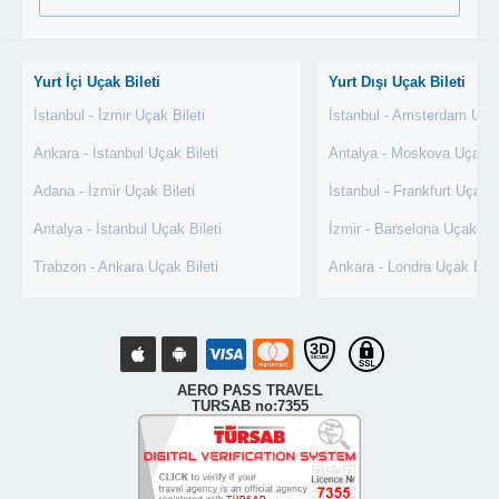
Yurt İçi Uçak Bileti
Yurt Dışı Uçak Bileti
İstanbul - İzmir Uçak Bileti
İstanbul - Amsterdam Uçak
Ankara - İstanbul Uçak Bileti
Antalya - Moskova Uçak Bi
Adana - İzmir Uçak Bileti
İstanbul - Frankfurt Uçak B
Antalya - İstanbul Uçak Bileti
İzmir - Barselona Uçak Bil
Trabzon - Ankara Uçak Bileti
Ankara - Londra Uçak Bile
AERO PASS TRAVEL
TURSAB no:7355