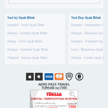
Yurt İçi Uçak Bileti
Yurt Dışı Uçak Bileti
İstanbul - İzmir Uçak Bileti
İstanbul - Amsterdam Uçak
Ankara - İstanbul Uçak Bileti
Antalya - Moskova Uçak Bi
Adana - İzmir Uçak Bileti
İstanbul - Frankfurt Uçak B
Antalya - İstanbul Uçak Bileti
İzmir - Barselona Uçak Bil
Trabzon - Ankara Uçak Bileti
Ankara - Londra Uçak Bile
AERO PASS TRAVEL
TURSAB no:7355