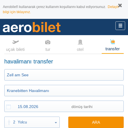
Aerobilet'i kullanarak çerez kullanım koşullarını kabul ediyorsunuz.
Detaylı
bilgi için tıklayınız.
transfer
uçak bileti
tur
otel
havalimanı transfer
2
Yolcu
ARA