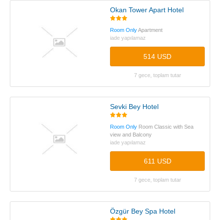
Okan Tower Apart Hotel
Room Only
Apartment
iade yapılamaz
514 USD
7 gece, toplam tutar
Sevki Bey Hotel
Room Only
Room Classic with Sea
view and Balcony
iade yapılamaz
611 USD
7 gece, toplam tutar
Özgür Bey Spa Hotel