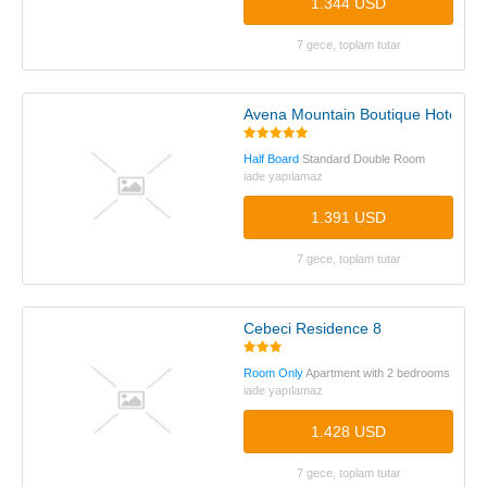
1.344 USD
7 gece, toplam tutar
Avena Mountain Boutique Hotel
Half Board
Standard Double Room
iade yapılamaz
1.391 USD
7 gece, toplam tutar
Cebeci Residence 8
Room Only
Apartment with 2 bedrooms
iade yapılamaz
1.428 USD
7 gece, toplam tutar