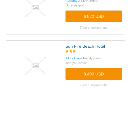
Full board
STANDARD
Ücretsiz iptal
6.822 USD
7 gece, toplam tutar
Sun Fire Beach Hotel
All Inclusive
Family room
iade yapılamaz
8.400 USD
7 gece, toplam tutar