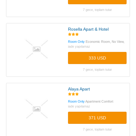
7 gece, toplam tutar
Rosella Apart & Hotel
Room Only
Economic Room, No View,
iade yapılamaz
333 USD
7 gece, toplam tutar
Alaya Apart
Room Only
Apartment Comfort
iade yapılamaz
371 USD
7 gece, toplam tutar