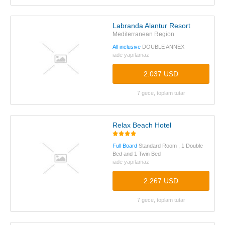
Labranda Alantur Resort
Mediterranean Region
All inclusive
DOUBLE ANNEX
iade yapılamaz
2.037 USD
7 gece, toplam tutar
Relax Beach Hotel
Full Board
Standard Room , 1 Double
Bed and 1 Twin Bed
iade yapılamaz
2.267 USD
7 gece, toplam tutar