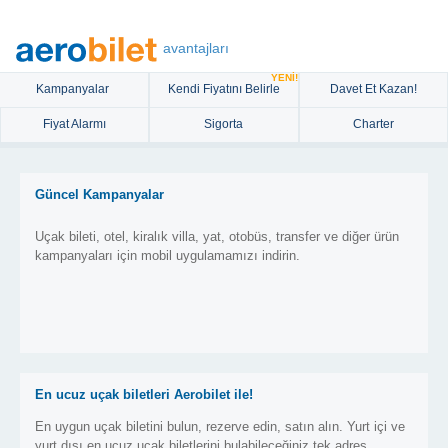
avantajları
YENİ!
Kampanyalar
Kendi Fiyatını Belirle
Davet Et Kazan!
Fiyat Alarmı
Sigorta
Charter
Güncel Kampanyalar
Uçak bileti, otel, kiralık villa, yat, otobüs, transfer ve diğer ürün
kampanyaları için mobil uygulamamızı indirin.
En ucuz uçak biletleri Aerobilet ile!
En uygun uçak biletini bulun, rezerve edin, satın alın. Yurt içi ve
yurt dışı en ucuz uçak biletlerini bulabileceğiniz tek adres.