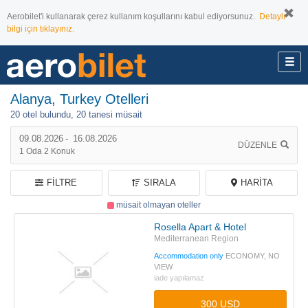
Aerobilet'i kullanarak çerez kullanım koşullarını kabul ediyorsunuz.
Detaylı
bilgi için tıklayınız.
Alanya, Turkey Otelleri
20 otel bulundu,
20 tanesi müsait
09.08.2026
-
16.08.2026
DÜZENLE
1
Oda
2
Konuk
FILTRE
SIRALA
HARITA
müsait olmayan oteller
Rosella Apart & Hotel
Mediterranean Region
Accommodation only
ECONOMY, NO
VIEW
iade yapılamaz
300 USD