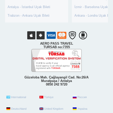
Antalya - İstanbul Uçak Bileti
İzmir - Barselona Uçak Bil
Trabzon - Ankara Uçak Bileti
Ankara - Londra Uçak Bile
AERO PASS TRAVEL
TURSAB no:7355
Güzeloba Mah. Çağlayangil Cad. No:26/A
Muratpaşa / Antalya
0850 242 9720
International
Türkiye
Россия
Deutschland
United Kingdom
Україна