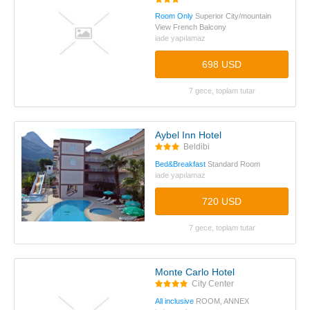
Room Only
Superior City/mountain
View French Balcony
iade yapılamaz
698 USD
7 gece, toplam tutar
Aybel Inn Hotel
Beldibi
Bed&Breakfast
Standard Room
iade yapılamaz
720 USD
7 gece, toplam tutar
Monte Carlo Hotel
City Center
All inclusive
ROOM, ANNEX