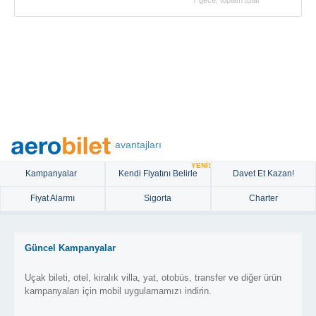
7 gece, toplam tutar
avantajları
YENİ!
Kampanyalar
Kendi Fiyatını Belirle
Davet Et Kazan!
Fiyat Alarmı
Sigorta
Charter
Güncel Kampanyalar
Uçak bileti, otel, kiralık villa, yat, otobüs, transfer ve diğer ürün
kampanyaları için mobil uygulamamızı indirin.