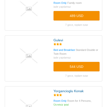
Room Only
Family room
iade yapılamaz
489 USD
7 gece, toplam tutar
Gulevi
Bed and Breakfast
Standard Double or
Twin Room
iade yapılamaz
544 USD
7 gece, toplam tutar
Yorgancioglu Konak
Room Only
Room for 4 Persons,
Ücretsiz iptal