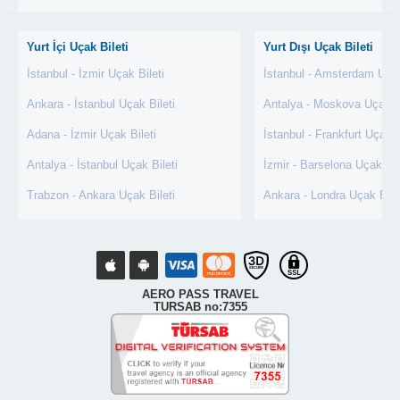
Yurt İçi Uçak Bileti
Yurt Dışı Uçak Bileti
İstanbul - İzmir Uçak Bileti
İstanbul - Amsterdam Uçak
Ankara - İstanbul Uçak Bileti
Antalya - Moskova Uçak Bi
Adana - İzmir Uçak Bileti
İstanbul - Frankfurt Uçak B
Antalya - İstanbul Uçak Bileti
İzmir - Barselona Uçak Bil
Trabzon - Ankara Uçak Bileti
Ankara - Londra Uçak Bile
AERO PASS TRAVEL
TURSAB no:7355