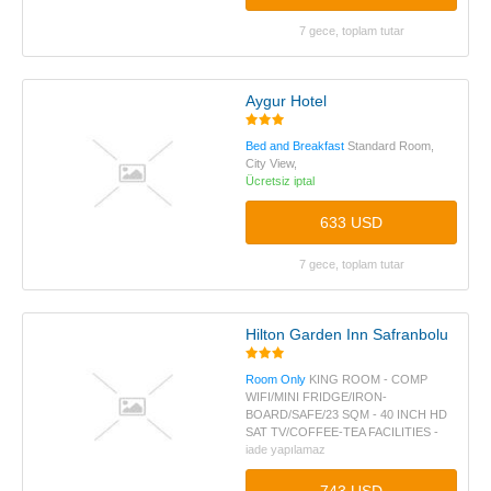
7 gece, toplam tutar
Aygur Hotel
Bed and Breakfast
Standard Room,
City View,
Ücretsiz iptal
633 USD
7 gece, toplam tutar
Hilton Garden Inn Safranbolu
Room Only
KING ROOM - COMP
WIFI/MINI FRIDGE/IRON-
BOARD/SAFE/23 SQM - 40 INCH HD
SAT TV/COFFEE-TEA FACILITIES -
iade yapılamaz