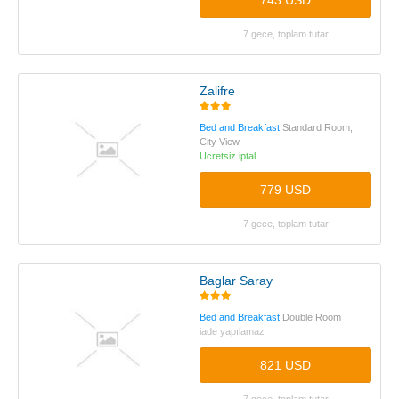
743 USD
7 gece, toplam tutar
Zalifre
Bed and Breakfast
Standard Room,
City View,
Ücretsiz iptal
779 USD
7 gece, toplam tutar
Baglar Saray
Bed and Breakfast
Double Room
iade yapılamaz
821 USD