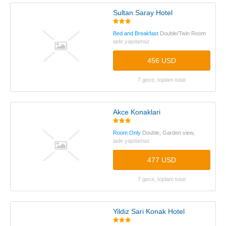
Sultan Saray Hotel
Bed and Breakfast
Double/Twin Room
iade yapılamaz
456 USD
7 gece, toplam tutar
Akce Konaklari
Room Only
Double, Garden view,
iade yapılamaz
477 USD
7 gece, toplam tutar
Yildiz Sari Konak Hotel