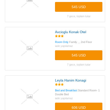
545 USD
7 gece, toplam tutar
Avcioglu Konak Otel
Room Only
Family , , 2nd Floor
iade yapılamaz
545 USD
7 gece, toplam tutar
Leyla Hanim Konagi
Bed and Breakfast
Standard Room- 1
Double Bed
iade yapılamaz
606 USD