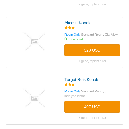
7 gece, toplam tutar
Akcasu Konak
Room Only
Standard Room, City View,
Ücretsiz iptal
323 USD
7 gece, toplam tutar
Turgut Reis Konak
Room Only
Standard Room, ,
iade yapılamaz
407 USD
7 gece, toplam tutar