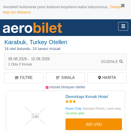
Aerobilet'i kullanarak çerez kullanım koşullarını kabul ediyorsunuz.
Detaylı
bilgi için tıklayınız.
Karabuk, Turkey Otelleri
14 otel bulundu,
14 tanesi müsait
08.08.2026
-
15.08.2026
DÜZENLE
1
Oda
2
Konuk
FILTRE
SIRALA
HARITA
müsait olmayan oteller
Demirkapi Konak Hotel
Room Only
Standard Room, Land view,
Ücretsiz iptal
300 USD