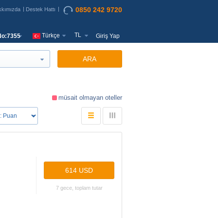
0850 242 9720
kkımızda
Destek Hattı
TL
Türkçe
o:7355
Giriş Yap
ARA
müsait olmayan oteller
614 USD
7 gece, toplam tutar