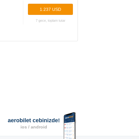
1.237 USD
7 gece, toplam tutar
aerobilet cebinizde!
ios / android