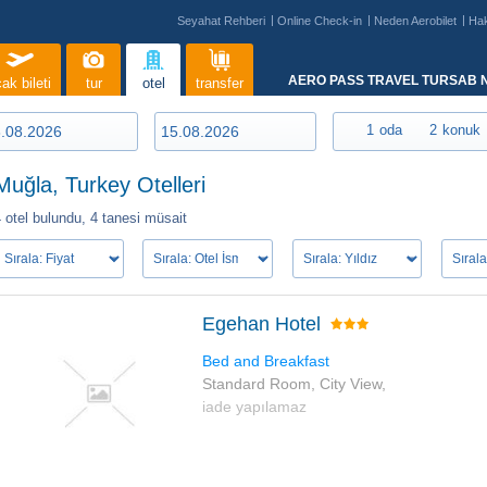
Seyahat Rehberi
Online Check-in
Neden Aerobilet
Ha
AERO PASS TRAVEL TURSAB N
ak bileti
tur
otel
transfer
1
oda
2
konuk
Muğla, Turkey Otelleri
 otel bulundu,
4 tanesi müsait
Egehan Hotel
Bed and Breakfast
Standard Room, City View,
iade yapılamaz