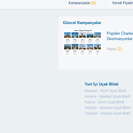
Kampanyalar
(1)
Kendi Fiyatın
Güncel Kampanyalar
Popüler Charte
Destinasyonlar
hepsi
(1)
Yurt İçi Uçak Bileti
İstanbul - İzmir Uçak Bileti
Ankara - İstanbul Uçak Bileti
Adana - İzmir Uçak Bileti
Antalya - İstanbul Uçak Bileti
Trabzon - Ankara Uçak Bileti