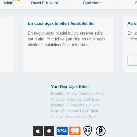
ı Belirle
Davet Et Kazan!
Fiyat Alarmı
En ucuz uçak biletleri Aerobilet ile!
Aero
En uygun uçak biletini bulun, rezerve edin,
En uc
r
satın alın. Yurt içi ve yurt dışı en ucuz uçak
indir
biletlerini bulabileceğiniz tek adres.
Yurt Dışı Uçak Bileti
İstanbul - Amsterdam Uçak Bileti
Antalya - Moskova Uçak Bileti
İstanbul - Frankfurt Uçak Bileti
İzmir - Barselona Uçak Bileti
Ankara - Londra Uçak Bileti