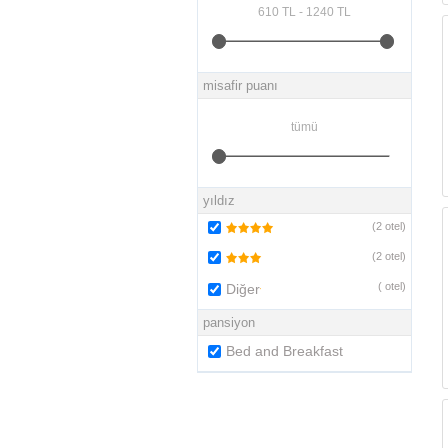
misafir puanı
yıldız
(
2
otel)
(
2
otel)
(
otel)
Diğer
pansiyon
Bed and Breakfast