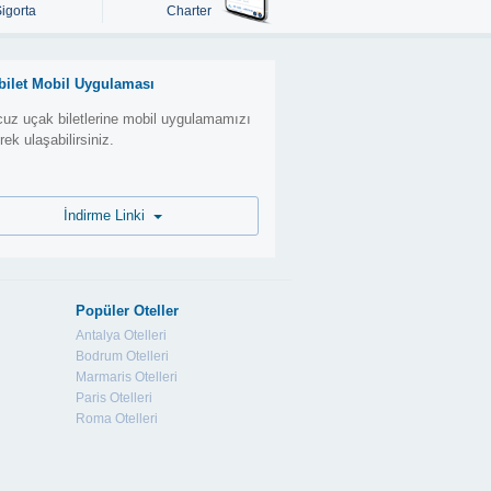
Sigorta
Charter
bilet Mobil Uygulaması
uz uçak biletlerine mobil uygulamamızı
erek ulaşabilirsiniz.
İndirme Linki
Popüler Oteller
Antalya Otelleri
Bodrum Otelleri
Marmaris Otelleri
Paris Otelleri
Roma Otelleri