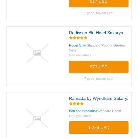
817 USD
7 gece, toplam tutar
Radisson Blu Hotel Sakarya
Room Only
Standard Room - Garden
View
iade yapılamaz
873 USD
7 gece, toplam tutar
Ramada by Wyndham Sakarya
Bed and Breakfast
Standard Room
iade yapılamaz
1.234 USD