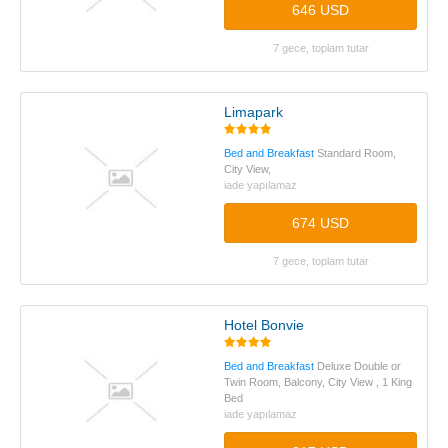
646 USD
7 gece, toplam tutar
Limapark
Bed and Breakfast
Standard Room,
City View,
iade yapılamaz
674 USD
7 gece, toplam tutar
Hotel Bonvie
Bed and Breakfast
Deluxe Double or
Twin Room, Balcony, City View , 1 King
Bed
iade yapılamaz