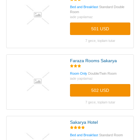
Bed and Breakfast
Standard Double
Room
iade yapılamaz
501 USD
7 gece, toplam tutar
Faraza Rooms Sakarya
Room Only
Double/Twin Room
iade yapılamaz
502 USD
7 gece, toplam tutar
Sakarya Hotel
Bed and Breakfast
Standard Room