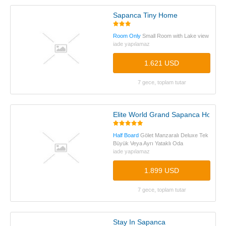
Sapanca Tiny Home
Room Only
Small Room with Lake view
iade yapılamaz
1.621 USD
7 gece, toplam tutar
Elite World Grand Sapanca Hotel
Half Board
Gölet Manzaralı Deluxe Tek
Büyük Veya Ayrı Yataklı Oda
iade yapılamaz
1.899 USD
7 gece, toplam tutar
Stay In Sapanca