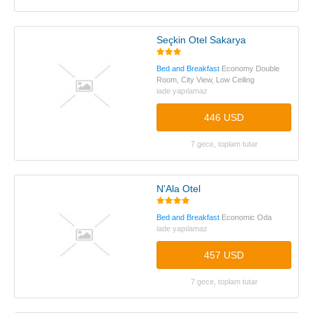
Seçkin Otel Sakarya
Bed and Breakfast
Economy Double
Room, City View, Low Ceiling
iade yapılamaz
446 USD
7 gece, toplam tutar
N'Ala Otel
Bed and Breakfast
Economic Oda
iade yapılamaz
457 USD
7 gece, toplam tutar