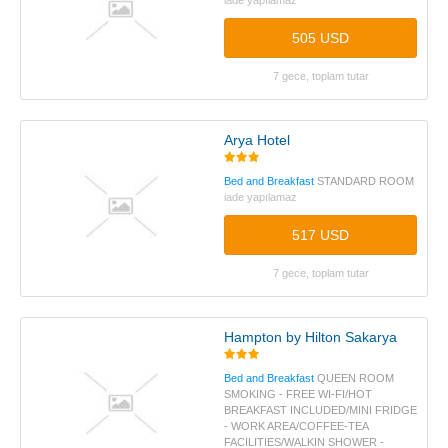
iade yapılamaz
505 USD
7 gece, toplam tutar
Arya Hotel
Bed and Breakfast
STANDARD ROOM
iade yapılamaz
517 USD
7 gece, toplam tutar
Hampton by Hilton Sakarya
Bed and Breakfast
QUEEN ROOM
SMOKING - FREE WI-FI/HOT
BREAKFAST INCLUDED/MINI FRIDGE
- WORK AREA/COFFEE-TEA
FACILITIES/WALKIN SHOWER -