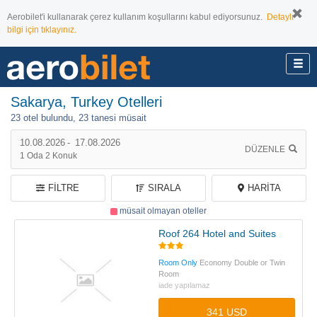
Aerobilet'i kullanarak çerez kullanım koşullarını kabul ediyorsunuz.
Detaylı
bilgi için tıklayınız.
Sakarya, Turkey Otelleri
23 otel bulundu,
23 tanesi müsait
10.08.2026
-
17.08.2026
DÜZENLE
1
Oda
2
Konuk
FILTRE
SIRALA
HARITA
müsait olmayan oteller
Roof 264 Hotel and Suites
Room Only
Economy Double or Twin
Room
iade yapılamaz
341 USD