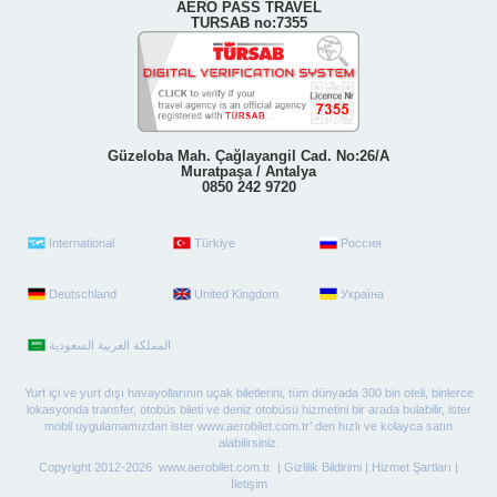
AERO PASS TRAVEL
TURSAB no:7355
Güzeloba Mah. Çağlayangil Cad. No:26/A
Muratpaşa / Antalya
0850 242 9720
International
Türkiye
Россия
Deutschland
United Kingdom
Україна
Yurt içi ve yurt dışı havayollarının uçak biletlerini, tüm dünyada 300 bin oteli, binlerce
lokasyonda transfer, otobüs bileti ve deniz otobüsü hizmetini bir arada bulabilir, ister
mobil uygulamamızdan ister www.aerobilet.com.tr’ den hızlı ve kolayca satın
alabilirsiniz.
Copyright 2012-2026 www.aerobilet.com.tr |
Gizlilik Bildirimi
|
Hizmet Şartları
|
İletişim