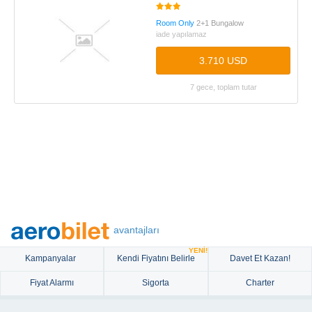
Room Only
2+1 Bungalow
iade yapılamaz
3.710 USD
7 gece, toplam tutar
avantajları
YENİ!
Kampanyalar
Kendi Fiyatını Belirle
Davet Et Kazan!
Fiyat Alarmı
Sigorta
Charter