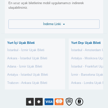
En ucuz uçak biletlerine mobil uygulamamızı indirerek
ulaşabilirsiniz.
İndirme Linki
Yurt İçi Uçak Bileti
Yurt Dışı Uçak Bileti
İstanbul - İzmir Uçak Bileti
İstanbul - Amsterdam Uçak
Ankara - İstanbul Uçak Bileti
Antalya - Moskova Uçak Bi
Adana - İzmir Uçak Bileti
İstanbul - Frankfurt Uçak B
Antalya - İstanbul Uçak Bileti
İzmir - Barselona Uçak Bil
Trabzon - Ankara Uçak Bileti
Ankara - Londra Uçak Bile