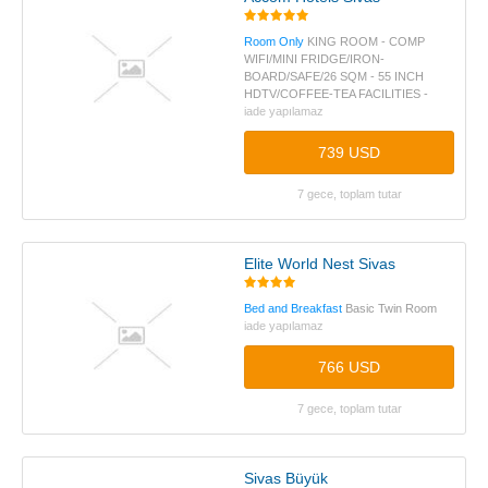
Room Only
KING ROOM - COMP
WIFI/MINI FRIDGE/IRON-
BOARD/SAFE/26 SQM - 55 INCH
HDTV/COFFEE-TEA FACILITIES -
iade yapılamaz
739 USD
7 gece, toplam tutar
Elite World Nest Sivas
Bed and Breakfast
Basic Twin Room
iade yapılamaz
766 USD
7 gece, toplam tutar
Sivas Büyük