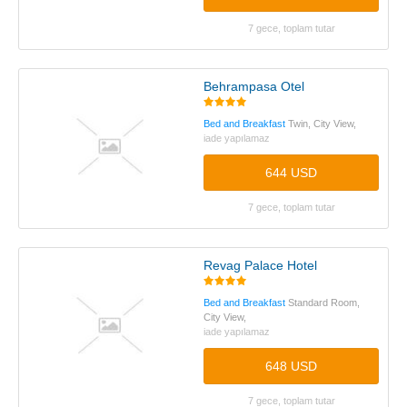
7 gece, toplam tutar
Behrampasa Otel
Bed and Breakfast
Twin, City View,
iade yapılamaz
644 USD
7 gece, toplam tutar
Revag Palace Hotel
Bed and Breakfast
Standard Room,
City View,
iade yapılamaz
648 USD
7 gece, toplam tutar