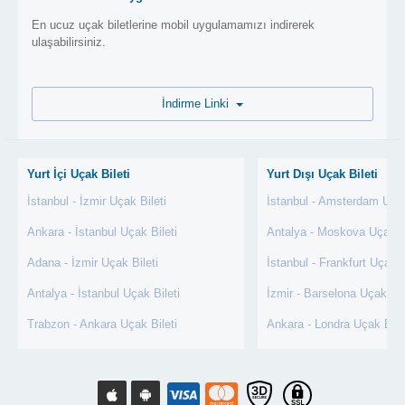
En ucuz uçak biletlerine mobil uygulamamızı indirerek
ulaşabilirsiniz.
İndirme Linki
Yurt İçi Uçak Bileti
Yurt Dışı Uçak Bileti
İstanbul - İzmir Uçak Bileti
İstanbul - Amsterdam Uçak
Ankara - İstanbul Uçak Bileti
Antalya - Moskova Uçak Bi
Adana - İzmir Uçak Bileti
İstanbul - Frankfurt Uçak B
Antalya - İstanbul Uçak Bileti
İzmir - Barselona Uçak Bil
Trabzon - Ankara Uçak Bileti
Ankara - Londra Uçak Bile