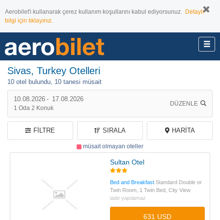
Aerobilet'i kullanarak çerez kullanım koşullarını kabul ediyorsunuz.
Detaylı
bilgi için tıklayınız.
Sivas, Turkey Otelleri
10 otel bulundu,
10 tanesi müsait
10.08.2026
-
17.08.2026
DÜZENLE
1
Oda
2
Konuk
FILTRE
SIRALA
HARITA
müsait olmayan oteller
Sultan Otel
Bed and Breakfast
Standard Double or
Twin Room, 1 Twin Bed, City View
iade yapılamaz
631 USD