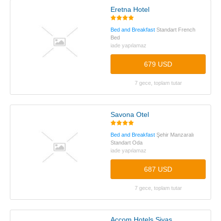
Eretna Hotel
Bed and Breakfast
Standart French
Bed
iade yapılamaz
679 USD
7 gece, toplam tutar
Savona Otel
Bed and Breakfast
Şehir Manzaralı
Standart Oda
iade yapılamaz
687 USD
7 gece, toplam tutar
Accom Hotels Sivas