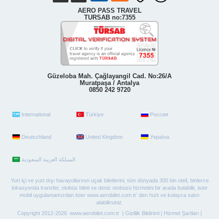
AERO PASS TRAVEL
TURSAB no:7355
Güzeloba Mah. Çağlayangil Cad. No:26/A
Muratpaşa / Antalya
0850 242 9720
International
Türkiye
Россия
Deutschland
United Kingdom
Україна
Yurt içi ve yurt dışı havayollarının uçak biletlerini, tüm dünyada 300 bin oteli, binlerce
lokasyonda transfer, otobüs bileti ve deniz otobüsü hizmetini bir arada bulabilir, ister
mobil uygulamamızdan ister www.aerobilet.com.tr’ den hızlı ve kolayca satın
alabilirsiniz.
Copyright 2012-2026 www.aerobilet.com.tr |
Gizlilik Bildirimi
|
Hizmet Şartları
|