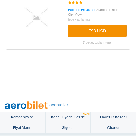
Bed and Breakfast
Standard Room,
City View,
iade yapılamaz
793 USD
7 gece, toplam tutar
avantajları
YENİ!
Kampanyalar
Kendi Fiyatını Belirle
Davet Et Kazan!
Fiyat Alarmı
Sigorta
Charter