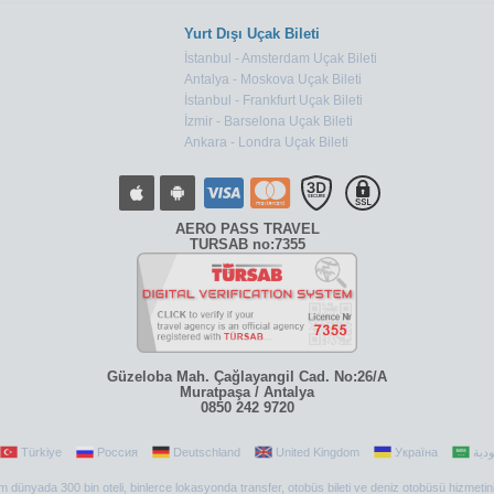
Yurt Dışı Uçak Bileti
İstanbul - Amsterdam Uçak Bileti
Antalya - Moskova Uçak Bileti
İstanbul - Frankfurt Uçak Bileti
İzmir - Barselona Uçak Bileti
Ankara - Londra Uçak Bileti
AERO PASS TRAVEL
TURSAB no:7355
Güzeloba Mah. Çağlayangil Cad. No:26/A
Muratpaşa / Antalya
0850 242 9720
Türkiye
Россия
Deutschland
United Kingdom
Україна
 tüm dünyada 300 bin oteli, binlerce lokasyonda transfer, otobüs bileti ve deniz otobüsü hizmetin