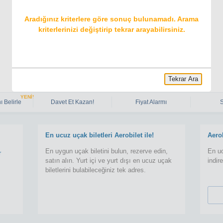
Aradığınız kriterlere göre sonuç bulunamadı. Arama
kriterlerinizi değiştirip tekrar arayabilirsiniz.
Tekrar Ara
YENİ!
ı Belirle
Davet Et Kazan!
Fiyat Alarmı
En ucuz uçak biletleri Aerobilet ile!
Aero
En uygun uçak biletini bulun, rezerve edin,
En uc
r
satın alın. Yurt içi ve yurt dışı en ucuz uçak
indir
biletlerini bulabileceğiniz tek adres.