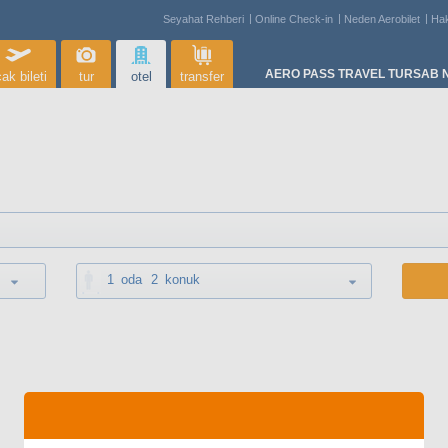
Seyahat Rehberi
Online Check-in
Neden Aerobilet
Ha
AERO PASS TRAVEL TURSAB N
ak bileti
tur
otel
transfer
1
oda
2
konuk