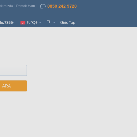
0850 242 9720
kkımızda
Destek Hattı
TL
Türkçe
o:7355
Giriş Yap
ARA