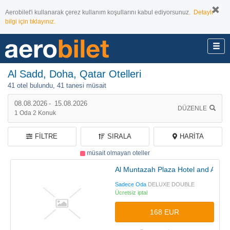
Aerobilet'i kullanarak çerez kullanım koşullarını kabul ediyorsunuz.
Detaylı
bilgi için tıklayınız.
Al Sadd, Doha, Qatar Otelleri
41 otel bulundu,
41 tanesi müsait
08.08.2026
-
15.08.2026
DÜZENLE
1
Oda
2
Konuk
FILTRE
SIRALA
HARITA
müsait olmayan oteller
Al Muntazah Plaza Hotel and Apt.
Sadece Oda
DELUXE DOUBLE
Ücretsiz iptal
168 EUR