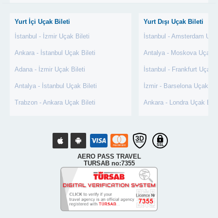
Yurt İçi Uçak Bileti
Yurt Dışı Uçak Bileti
İstanbul - İzmir Uçak Bileti
İstanbul - Amsterdam Uçak
Ankara - İstanbul Uçak Bileti
Antalya - Moskova Uçak Bi
Adana - İzmir Uçak Bileti
İstanbul - Frankfurt Uçak B
Antalya - İstanbul Uçak Bileti
İzmir - Barselona Uçak Bil
Trabzon - Ankara Uçak Bileti
Ankara - Londra Uçak Bile
AERO PASS TRAVEL
TURSAB no:7355