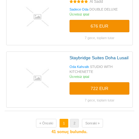
Al Sadd
Sadece Oda
DOUBLE DELUXE
Ücretsiz iptal
676 EUR
7 gece, toplam tutar
Staybridge Suites Doha Lusail
Oda Kahvaltı
STUDIO WITH
KITCHENETTE
Ücretsiz iptal
722 EUR
7 gece, toplam tutar
« Önceki
1
2
Sonraki »
41
sonuç bulundu.