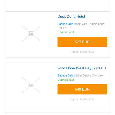
Dusit Doha Hotel
Sadece Oda
Room with 2 single beds,
Deluxe
Ücretsiz iptal
527 EUR
7 gece, toplam tutar
voco Doha West Bay Suites, an IH
Sadece Oda
1 King Deluxe City View
Ücretsiz iptal
549 EUR
7 gece, toplam tutar