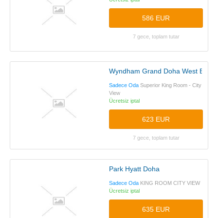
586 EUR
7 gece, toplam tutar
Wyndham Grand Doha West Bay b
Sadece Oda
Superior King Room - City
View
Ücretsiz iptal
623 EUR
7 gece, toplam tutar
Park Hyatt Doha
Sadece Oda
KING ROOM CITY VIEW
Ücretsiz iptal
635 EUR