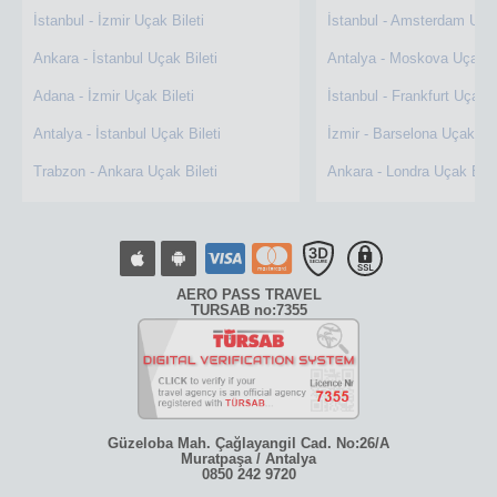
İstanbul - İzmir Uçak Bileti
İstanbul - Amsterdam Uçak
Ankara - İstanbul Uçak Bileti
Antalya - Moskova Uçak Bi
Adana - İzmir Uçak Bileti
İstanbul - Frankfurt Uçak B
Antalya - İstanbul Uçak Bileti
İzmir - Barselona Uçak Bil
Trabzon - Ankara Uçak Bileti
Ankara - Londra Uçak Bile
AERO PASS TRAVEL
TURSAB no:7355
Güzeloba Mah. Çağlayangil Cad. No:26/A
Muratpaşa / Antalya
0850 242 9720