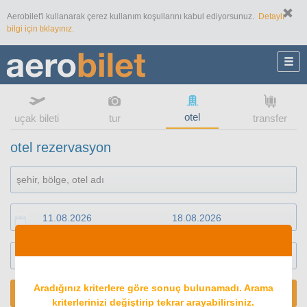
Aerobilet'i kullanarak çerez kullanım koşullarını kabul ediyorsunuz.
Detaylı
bilgi için tıklayınız.
otel
uçak bileti
tur
transfer
otel rezervasyon
1
oda
2
konuk
Aradığınız kriterlere göre sonuç bulunamadı. Arama
ARA
kriterlerinizi değiştirip tekrar arayabilirsiniz.