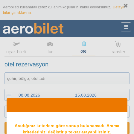
Aerobilet'i kullanarak çerez kullanım koşullarını kabul ediyorsunuz.
Detaylı
bilgi için tıklayınız.
otel
uçak bileti
tur
transfer
otel rezervasyon
1
oda
2
konuk
Aradığınız kriterlere göre sonuç bulunamadı. Arama
ARA
kriterlerinizi değiştirip tekrar arayabilirsiniz.