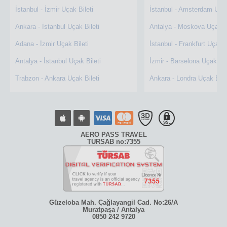
İstanbul - İzmir Uçak Bileti
İstanbul - Amsterdam Uçak
Ankara - İstanbul Uçak Bileti
Antalya - Moskova Uçak Bi
Adana - İzmir Uçak Bileti
İstanbul - Frankfurt Uçak B
Antalya - İstanbul Uçak Bileti
İzmir - Barselona Uçak Bil
Trabzon - Ankara Uçak Bileti
Ankara - Londra Uçak Bile
AERO PASS TRAVEL
TURSAB no:7355
Güzeloba Mah. Çağlayangil Cad. No:26/A
Muratpaşa / Antalya
0850 242 9720