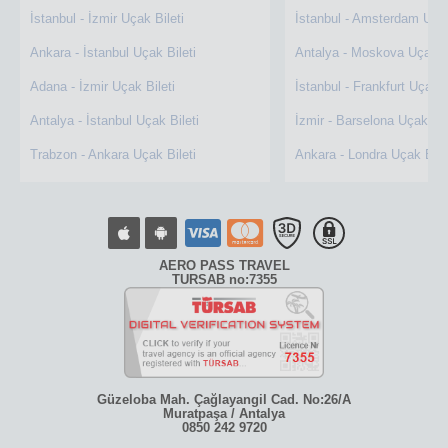
İstanbul - İzmir Uçak Bileti
İstanbul - Amsterdam Uçak
Ankara - İstanbul Uçak Bileti
Antalya - Moskova Uçak Bi
Adana - İzmir Uçak Bileti
İstanbul - Frankfurt Uçak B
Antalya - İstanbul Uçak Bileti
İzmir - Barselona Uçak Bil
Trabzon - Ankara Uçak Bileti
Ankara - Londra Uçak Bile
AERO PASS TRAVEL
TURSAB no:7355
Güzeloba Mah. Çağlayangil Cad. No:26/A
Muratpaşa / Antalya
0850 242 9720