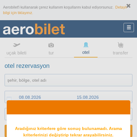
Aerobilet'i kullanarak çerez kullanım koşullarını kabul ediyorsunuz.
Detaylı
bilgi için tıklayınız.
otel
uçak bileti
tur
transfer
otel rezervasyon
1
oda
2
konuk
Aradığınız kriterlere göre sonuç bulunamadı. Arama
ARA
kriterlerinizi değiştirip tekrar arayabilirsiniz.