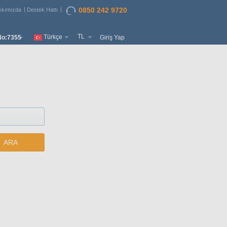
0850 242 9720
kkımızda
Destek Hattı
TL
Türkçe
o:7355
Giriş Yap
ARA