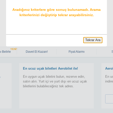
Aradığınız kriterlere göre sonuç bulunamadı. Arama
kriterlerinizi değiştirip tekrar arayabilirsiniz.
Tekrar Ara
YENİ!
ı Belirle
Davet Et Kazan!
Fiyat Alarmı
En ucuz uçak biletleri Aerobilet ile!
Aero
En uygun uçak biletini bulun, rezerve edin,
En uc
r
satın alın. Yurt içi ve yurt dışı en ucuz uçak
indir
biletlerini bulabileceğiniz tek adres.