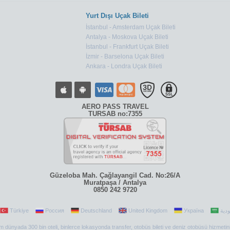
Yurt Dışı Uçak Bileti
İstanbul - Amsterdam Uçak Bileti
Antalya - Moskova Uçak Bileti
İstanbul - Frankfurt Uçak Bileti
İzmir - Barselona Uçak Bileti
Ankara - Londra Uçak Bileti
AERO PASS TRAVEL
TURSAB no:7355
Güzeloba Mah. Çağlayangil Cad. No:26/A
Muratpaşa / Antalya
0850 242 9720
Türkiye
Россия
Deutschland
United Kingdom
Україна
 tüm dünyada 300 bin oteli, binlerce lokasyonda transfer, otobüs bileti ve deniz otobüsü hizmetin