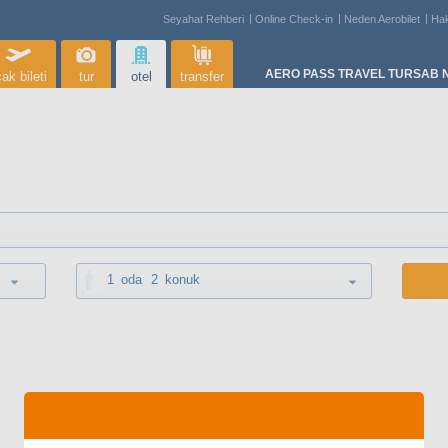
Seyahat Rehberi
Online Check-in
Neden Aerobilet
Ha
AERO PASS TRAVEL TURSAB N
ak bileti
tur
otel
transfer
1
oda
2
konuk