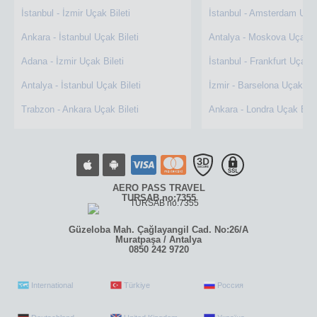
İstanbul - İzmir Uçak Bileti
İstanbul - Amsterdam Uçak
Ankara - İstanbul Uçak Bileti
Antalya - Moskova Uçak Bi
Adana - İzmir Uçak Bileti
İstanbul - Frankfurt Uçak B
Antalya - İstanbul Uçak Bileti
İzmir - Barselona Uçak Bil
Trabzon - Ankara Uçak Bileti
Ankara - Londra Uçak Bile
AERO PASS TRAVEL
TURSAB no:7355
Güzeloba Mah. Çağlayangil Cad. No:26/A
Muratpaşa / Antalya
0850 242 9720
International
Türkiye
Россия