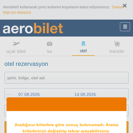
Aerobilet'i kullanarak çerez kullanım koşullarını kabul ediyorsunuz.
Detaylı
bilgi için tıklayınız.
otel
uçak bileti
tur
transfer
otel rezervasyon
1
oda
2
konuk
Aradığınız kriterlere göre sonuç bulunamadı. Arama
ARA
kriterlerinizi değiştirip tekrar arayabilirsiniz.