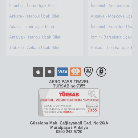
İstanbul - İzmir Uçak Bileti
İstanbul - Amsterdam Uçak
Ankara - İstanbul Uçak Bileti
Antalya - Moskova Uçak Bi
Adana - İzmir Uçak Bileti
İstanbul - Frankfurt Uçak B
Antalya - İstanbul Uçak Bileti
İzmir - Barselona Uçak Bil
Trabzon - Ankara Uçak Bileti
Ankara - Londra Uçak Bile
AERO PASS TRAVEL
TURSAB no:7355
Güzeloba Mah. Çağlayangil Cad. No:26/A
Muratpaşa / Antalya
0850 242 9720