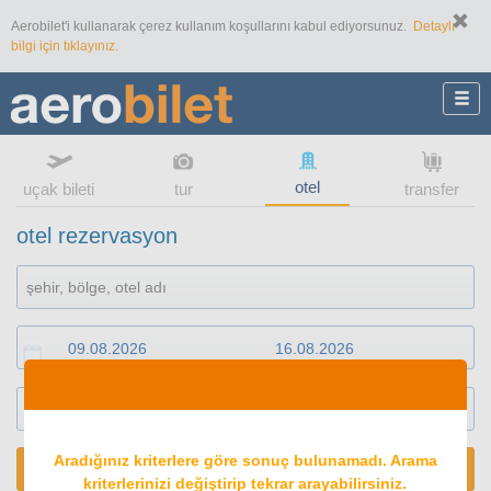
Aerobilet'i kullanarak çerez kullanım koşullarını kabul ediyorsunuz.
Detaylı
bilgi için tıklayınız.
otel
uçak bileti
tur
transfer
otel rezervasyon
1
oda
2
konuk
Aradığınız kriterlere göre sonuç bulunamadı. Arama
ARA
kriterlerinizi değiştirip tekrar arayabilirsiniz.