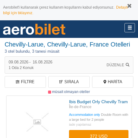
Aerobilet'i kullanarak çerez kullanım koşullarını kabul ediyorsunuz.
Detaylı
bilgi için tıklayınız.
Chevilly-Larue, Chevilly-Larue, France Otelleri
3 otel bulundu,
3 tanesi müsait
09.08.2026
-
16.08.2026
DÜZENLE
1
Oda
2
Konuk
FILTRE
SIRALA
HARITA
müsait olmayan oteller
Ibis Budget Orly Chevilly Tram 7
Île-de-France
Accommodation only
Double Room with
a large bed for 2 people
iade yapılamaz
372 USD