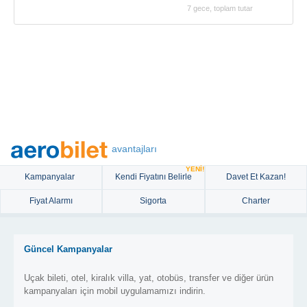
7 gece, toplam tutar
avantajları
YENİ!
Kampanyalar
Kendi Fiyatını Belirle
Davet Et Kazan!
Fiyat Alarmı
Sigorta
Charter
Güncel Kampanyalar
Uçak bileti, otel, kiralık villa, yat, otobüs, transfer ve diğer ürün
kampanyaları için mobil uygulamamızı indirin.