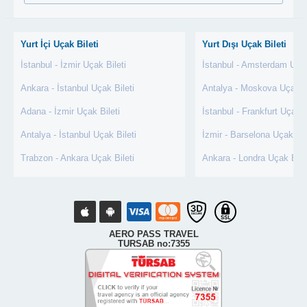
Yurt İçi Uçak Bileti
Yurt Dışı Uçak Bileti
İstanbul - İzmir Uçak Bileti
İstanbul - Amsterdam Uçak
Ankara - İstanbul Uçak Bileti
Antalya - Moskova Uçak Bi
Adana - İzmir Uçak Bileti
İstanbul - Frankfurt Uçak B
Antalya - İstanbul Uçak Bileti
İzmir - Barselona Uçak Bil
Trabzon - Ankara Uçak Bileti
Ankara - Londra Uçak Bile
AERO PASS TRAVEL
TURSAB no:7355