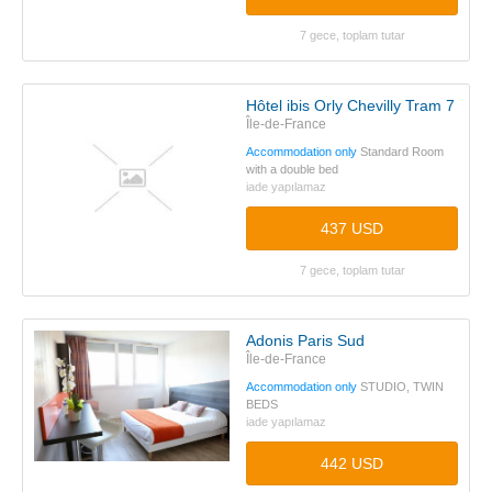
7 gece, toplam tutar
Hôtel ibis Orly Chevilly Tram 7
Île-de-France
Accommodation only
Standard Room
with a double bed
iade yapılamaz
437 USD
7 gece, toplam tutar
Adonis Paris Sud
Île-de-France
Accommodation only
STUDIO, TWIN
BEDS
iade yapılamaz
442 USD