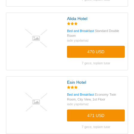
Alida Hotel
Bed and Breakfast
Standard Double
Room
iade yapılamaz
470 USD
7 gece, toplam tutar
Esin Hotel
Bed and Breakfast
Economy Twin
Room, City View, 1st Floor
iade yapılamaz
471 USD
7 gece, toplam tutar