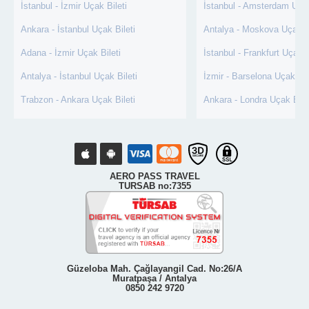
İstanbul - İzmir Uçak Bileti
İstanbul - Amsterdam Uçak
Ankara - İstanbul Uçak Bileti
Antalya - Moskova Uçak Bi
Adana - İzmir Uçak Bileti
İstanbul - Frankfurt Uçak B
Antalya - İstanbul Uçak Bileti
İzmir - Barselona Uçak Bil
Trabzon - Ankara Uçak Bileti
Ankara - Londra Uçak Bile
AERO PASS TRAVEL
TURSAB no:7355
Güzeloba Mah. Çağlayangil Cad. No:26/A
Muratpaşa / Antalya
0850 242 9720