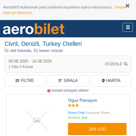
Aerobilet'i kullanarak çerez kullanım koşullarını kabul ediyorsunuz.
Detaylı
bilgi için tıklayınız.
Civril, Denizli, Turkey Otelleri
51 otel bulundu,
51 tanesi müsait
09.08.2026
-
16.08.2026
DÜZENLE
1
Oda
2
Konuk
FILTRE
SIRALA
HARITA
müsait olmayan oteller
Oguz Pansiyon
Room Only
Economic Room,
Ücretsiz iptal
269 USD