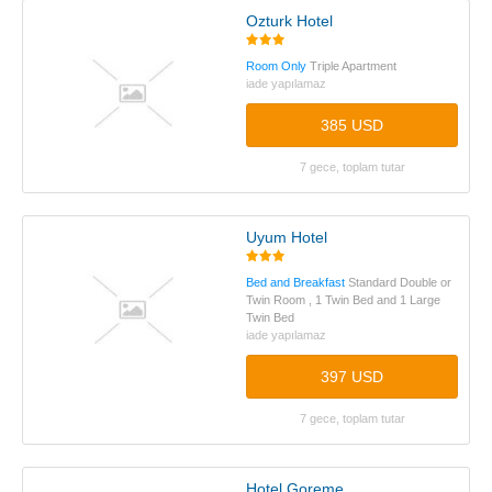
Ozturk Hotel
Room Only
Triple Apartment
iade yapılamaz
385 USD
7 gece, toplam tutar
Uyum Hotel
Bed and Breakfast
Standard Double or
Twin Room , 1 Twin Bed and 1 Large
Twin Bed
iade yapılamaz
397 USD
7 gece, toplam tutar
Hotel Goreme