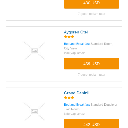
430 USD
7 gece, toplam tutar
Aygoren Otel
Bed and Breakfast
Standard Room,
City View,
iade yapılamaz
439 USD
7 gece, toplam tutar
Grand Denizli
Bed and Breakfast
Standard Double or
Twin Room
iade yapılamaz
442 USD