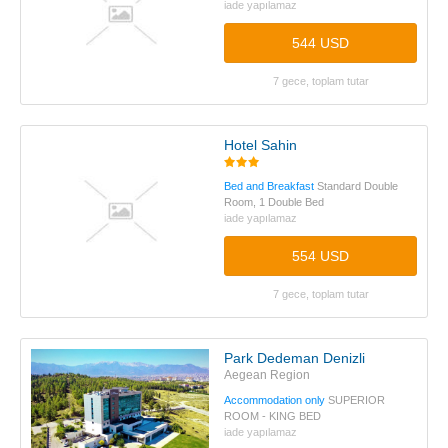
iade yapılamaz
544 USD
7 gece, toplam tutar
Hotel Sahin
Bed and Breakfast
Standard Double
Room, 1 Double Bed
iade yapılamaz
554 USD
7 gece, toplam tutar
Park Dedeman Denizli
Aegean Region
Accommodation only
SUPERIOR
ROOM - KING BED
iade yapılamaz