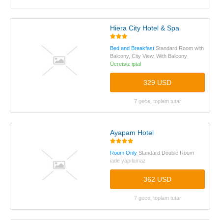
Hiera City Hotel & Spa
Bed and Breakfast
Standard Room with
Balcony, City View, With Balcony
Ücretsiz iptal
329 USD
7 gece, toplam tutar
Ayapam Hotel
Room Only
Standard Double Room
iade yapılamaz
362 USD
7 gece, toplam tutar