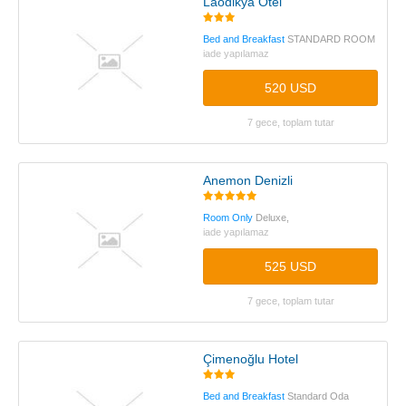
Laodikya Otel
Bed and Breakfast
STANDARD ROOM
iade yapılamaz
520 USD
7 gece, toplam tutar
Anemon Denizli
Room Only
Deluxe,
iade yapılamaz
525 USD
7 gece, toplam tutar
Çimenoğlu Hotel
Bed and Breakfast
Standard Oda