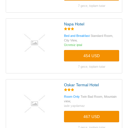
7 gece, toplam tutar
Napa Hotel
Bed and Breakfast
Standard Room,
City View,
Ücretsiz iptal
454 USD
7 gece, toplam tutar
Oskar Termal Hotel
Room Only
Twin Bad Room, Mountain
view,
iade yapılamaz
467 USD
7 gece, toplam tutar