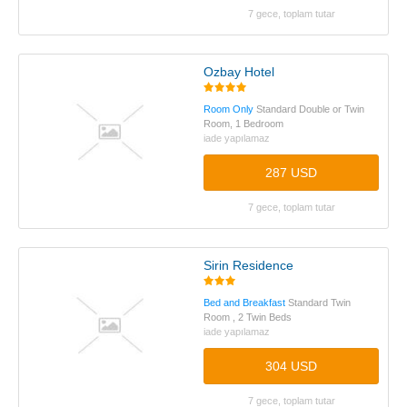
7 gece, toplam tutar
Ozbay Hotel
Room Only
Standard Double or Twin
Room, 1 Bedroom
iade yapılamaz
287 USD
7 gece, toplam tutar
Sirin Residence
Bed and Breakfast
Standard Twin
Room , 2 Twin Beds
iade yapılamaz
304 USD
7 gece, toplam tutar