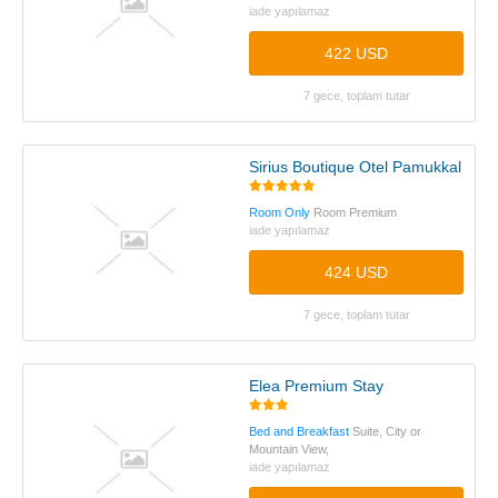
iade yapılamaz
422 USD
7 gece, toplam tutar
Sirius Boutique Otel Pamukkale
Room Only
Room Premium
iade yapılamaz
424 USD
7 gece, toplam tutar
Elea Premium Stay
Bed and Breakfast
Suite, City or
Mountain View,
iade yapılamaz