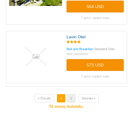
564 USD
7 gece, toplam tutar
Lavin Otel
Bed and Breakfast
Standard Oda
iade yapılamaz
573 USD
7 gece, toplam tutar
« Önceki
1
2
Sonraki »
51
sonuç bulundu.