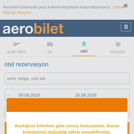
Aerobilet'i kullanarak çerez kullanım koşullarını kabul ediyorsunuz.
Detaylı
bilgi için tıklayınız.
otel
uçak bileti
tur
transfer
otel rezervasyon
1
oda
2
konuk
Aradığınız kriterlere göre sonuç bulunamadı. Arama
ARA
kriterlerinizi değiştirip tekrar arayabilirsiniz.