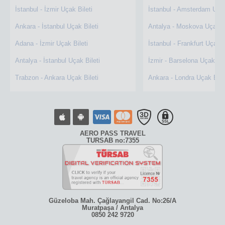
İstanbul - İzmir Uçak Bileti
İstanbul - Amsterdam Uçak
Ankara - İstanbul Uçak Bileti
Antalya - Moskova Uçak Bi
Adana - İzmir Uçak Bileti
İstanbul - Frankfurt Uçak B
Antalya - İstanbul Uçak Bileti
İzmir - Barselona Uçak Bil
Trabzon - Ankara Uçak Bileti
Ankara - Londra Uçak Bile
AERO PASS TRAVEL
TURSAB no:7355
Güzeloba Mah. Çağlayangil Cad. No:26/A
Muratpaşa / Antalya
0850 242 9720