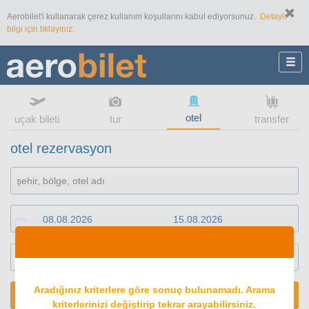
Aerobilet'i kullanarak çerez kullanım koşullarını kabul ediyorsunuz.
Detaylı
bilgi için tıklayınız.
otel
uçak bileti
tur
transfer
otel rezervasyon
1
oda
2
konuk
Aradığınız kriterlere göre sonuç bulunamadı. Arama
ARA
kriterlerinizi değiştirip tekrar arayabilirsiniz.