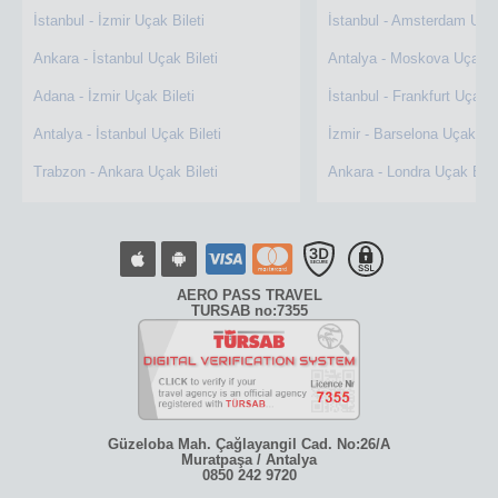
İstanbul - İzmir Uçak Bileti
İstanbul - Amsterdam Uçak
Ankara - İstanbul Uçak Bileti
Antalya - Moskova Uçak Bi
Adana - İzmir Uçak Bileti
İstanbul - Frankfurt Uçak B
Antalya - İstanbul Uçak Bileti
İzmir - Barselona Uçak Bil
Trabzon - Ankara Uçak Bileti
Ankara - Londra Uçak Bile
AERO PASS TRAVEL
TURSAB no:7355
Güzeloba Mah. Çağlayangil Cad. No:26/A
Muratpaşa / Antalya
0850 242 9720