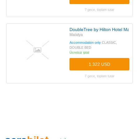
7 gece, toplam tutar
DoubleTree by Hilton Hotel Malatya
Malatya
Accommodation only
CLASSIC,
DOUBLE BED
Ücretsiz iptal
1.322 USD
7 gece, toplam tutar