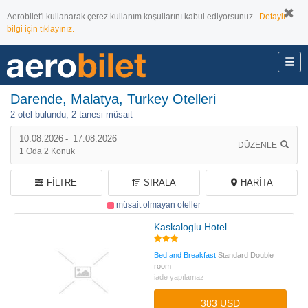
Aerobilet'i kullanarak çerez kullanım koşullarını kabul ediyorsunuz.
Detaylı
bilgi için tıklayınız.
Darende, Malatya, Turkey Otelleri
2 otel bulundu,
2 tanesi müsait
10.08.2026
-
17.08.2026
DÜZENLE
1
Oda
2
Konuk
FILTRE
SIRALA
HARITA
müsait olmayan oteller
Kaskaloglu Hotel
Bed and Breakfast
Standard Double
room
iade yapılamaz
383 USD