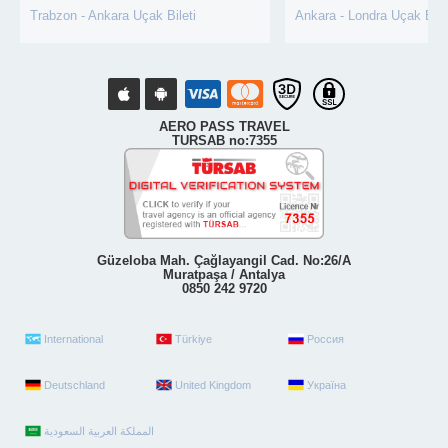
Trabzon - Ankara Uçak Bileti
Ankara - Londra Uçak Bile
AERO PASS TRAVEL
TURSAB no:7355
Güzeloba Mah. Çağlayangil Cad. No:26/A
Muratpaşa / Antalya
0850 242 9720
International
Türkiye
Россия
Deutschland
United Kingdom
Україна