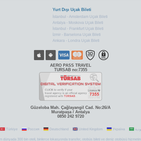
Yurt Dışı Uçak Bileti
İstanbul - Amsterdam Uçak Bileti
Antalya - Moskova Uçak Bileti
İstanbul - Frankfurt Uçak Bileti
İzmir - Barselona Uçak Bileti
Ankara - Londra Uçak Bileti
AERO PASS TRAVEL
TURSAB no:7355
Güzeloba Mah. Çağlayangil Cad. No:26/A
Muratpaşa / Antalya
0850 242 9720
Türkiye
Россия
Deutschland
United Kingdom
Україна
 tüm dünyada 300 bin oteli, binlerce lokasyonda transfer, otobüs bileti ve deniz otobüsü hizmetin