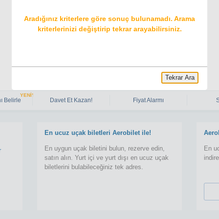
Aradığınız kriterlere göre sonuç bulunamadı. Arama
kriterlerinizi değiştirip tekrar arayabilirsiniz.
Tekrar Ara
YENİ!
ı Belirle
Davet Et Kazan!
Fiyat Alarmı
En ucuz uçak biletleri Aerobilet ile!
Aero
En uygun uçak biletini bulun, rezerve edin,
En uc
r
satın alın. Yurt içi ve yurt dışı en ucuz uçak
indir
biletlerini bulabileceğiniz tek adres.