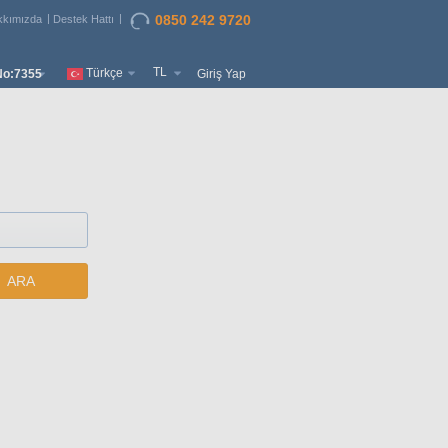
0850 242 9720
kkımızda
Destek Hattı
TL
Türkçe
o:7355
Giriş Yap
ARA