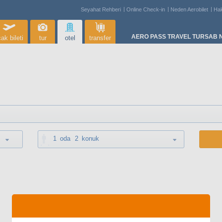
Seyahat Rehberi
Online Check-in
Neden Aerobilet
Ha
AERO PASS TRAVEL TURSAB N
ak bileti
tur
otel
transfer
1
oda
2
konuk