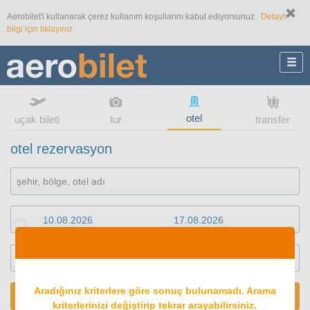
Aerobilet'i kullanarak çerez kullanım koşullarını kabul ediyorsunuz.
Detaylı
bilgi için tıklayınız.
otel
uçak bileti
tur
transfer
otel rezervasyon
1
oda
2
konuk
Aradığınız kriterlere göre sonuç bulunamadı. Arama
ARA
kriterlerinizi değiştirip tekrar arayabilirsiniz.