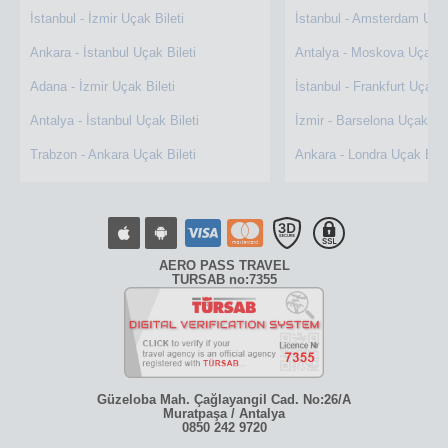
İstanbul - İzmir Uçak Bileti
İstanbul - Amsterdam Uçak
Ankara - İstanbul Uçak Bileti
Antalya - Moskova Uçak Bi
Adana - İzmir Uçak Bileti
İstanbul - Frankfurt Uçak B
Antalya - İstanbul Uçak Bileti
İzmir - Barselona Uçak Bil
Trabzon - Ankara Uçak Bileti
Ankara - Londra Uçak Bile
AERO PASS TRAVEL
TURSAB no:7355
Güzeloba Mah. Çağlayangil Cad. No:26/A
Muratpaşa / Antalya
0850 242 9720