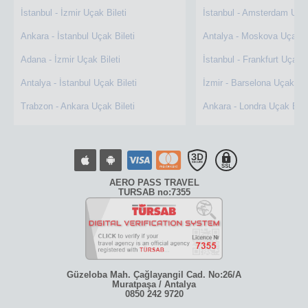
İstanbul - İzmir Uçak Bileti
İstanbul - Amsterdam Uçak
Ankara - İstanbul Uçak Bileti
Antalya - Moskova Uçak Bi
Adana - İzmir Uçak Bileti
İstanbul - Frankfurt Uçak B
Antalya - İstanbul Uçak Bileti
İzmir - Barselona Uçak Bil
Trabzon - Ankara Uçak Bileti
Ankara - Londra Uçak Bile
AERO PASS TRAVEL
TURSAB no:7355
Güzeloba Mah. Çağlayangil Cad. No:26/A
Muratpaşa / Antalya
0850 242 9720