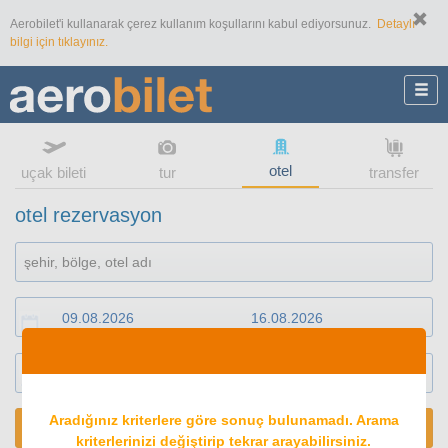
Aerobilet'i kullanarak çerez kullanım koşullarını kabul ediyorsunuz.
Detaylı
bilgi için tıklayınız.
otel
uçak bileti
tur
transfer
otel rezervasyon
1
oda
2
konuk
Aradığınız kriterlere göre sonuç bulunamadı. Arama
ARA
kriterlerinizi değiştirip tekrar arayabilirsiniz.