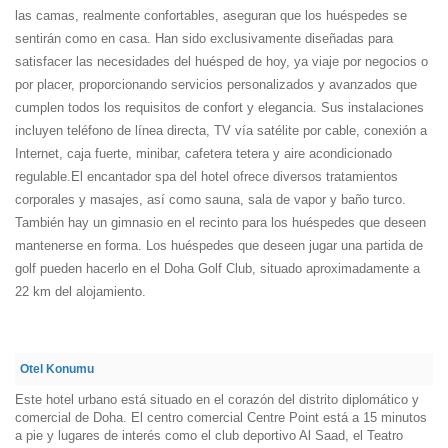
las camas, realmente confortables, aseguran que los huéspedes se
sentirán como en casa. Han sido exclusivamente diseñadas para
satisfacer las necesidades del huésped de hoy, ya viaje por negocios o
por placer, proporcionando servicios personalizados y avanzados que
cumplen todos los requisitos de confort y elegancia. Sus instalaciones
incluyen teléfono de línea directa, TV vía satélite por cable, conexión a
Internet, caja fuerte, minibar, cafetera tetera y aire acondicionado
regulable.El encantador spa del hotel ofrece diversos tratamientos
corporales y masajes, así como sauna, sala de vapor y baño turco.
También hay un gimnasio en el recinto para los huéspedes que deseen
mantenerse en forma. Los huéspedes que deseen jugar una partida de
golf pueden hacerlo en el Doha Golf Club, situado aproximadamente a
22 km del alojamiento.
Otel Konumu
Este hotel urbano está situado en el corazón del distrito diplomático y
comercial de Doha. El centro comercial Centre Point está a 15 minutos
a pie y lugares de interés como el club deportivo Al Saad, el Teatro