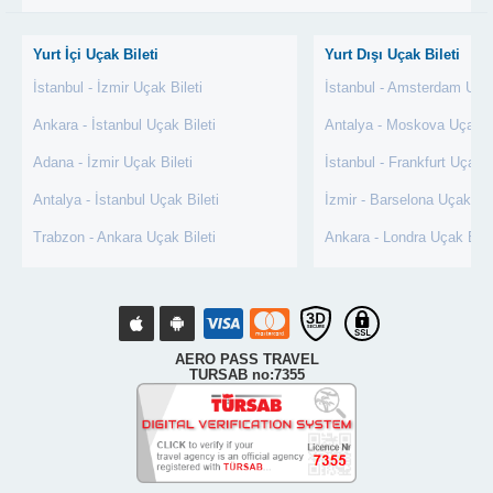
Yurt İçi Uçak Bileti
Yurt Dışı Uçak Bileti
İstanbul - İzmir Uçak Bileti
İstanbul - Amsterdam Uçak
Ankara - İstanbul Uçak Bileti
Antalya - Moskova Uçak Bi
Adana - İzmir Uçak Bileti
İstanbul - Frankfurt Uçak B
Antalya - İstanbul Uçak Bileti
İzmir - Barselona Uçak Bil
Trabzon - Ankara Uçak Bileti
Ankara - Londra Uçak Bile
AERO PASS TRAVEL
TURSAB no:7355