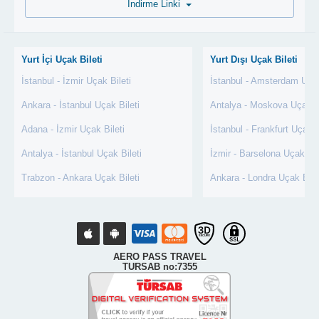
İndirme Linki
Yurt İçi Uçak Bileti
Yurt Dışı Uçak Bileti
İstanbul - İzmir Uçak Bileti
İstanbul - Amsterdam Uçak
Ankara - İstanbul Uçak Bileti
Antalya - Moskova Uçak Bi
Adana - İzmir Uçak Bileti
İstanbul - Frankfurt Uçak B
Antalya - İstanbul Uçak Bileti
İzmir - Barselona Uçak Bil
Trabzon - Ankara Uçak Bileti
Ankara - Londra Uçak Bile
AERO PASS TRAVEL
TURSAB no:7355