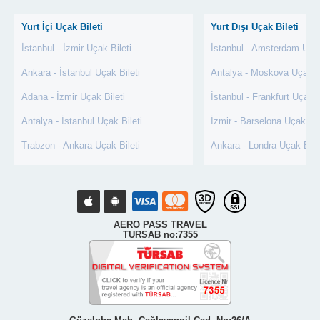
Yurt İçi Uçak Bileti
Yurt Dışı Uçak Bileti
İstanbul - İzmir Uçak Bileti
İstanbul - Amsterdam Uçak
Ankara - İstanbul Uçak Bileti
Antalya - Moskova Uçak Bi
Adana - İzmir Uçak Bileti
İstanbul - Frankfurt Uçak B
Antalya - İstanbul Uçak Bileti
İzmir - Barselona Uçak Bil
Trabzon - Ankara Uçak Bileti
Ankara - Londra Uçak Bile
AERO PASS TRAVEL
TURSAB no:7355