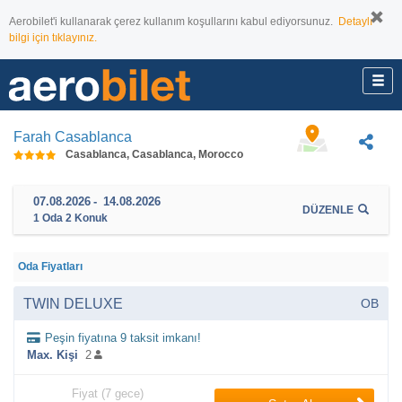
Aerobilet'i kullanarak çerez kullanım koşullarını kabul ediyorsunuz.
Detaylı
bilgi için tıklayınız.
Farah Casablanca
Casablanca, Casablanca, Morocco
07.08.2026
-
14.08.2026
DÜZENLE
1
Oda
2
Konuk
Oda Fiyatları
TWIN DELUXE
OB
Peşin fiyatına 9 taksit imkanı!
Max. Kişi
2
Fiyat (7 gece)