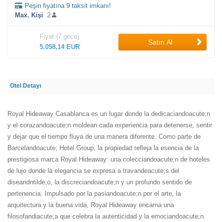
Peşin fiyatına 9 taksit imkanı!
Max. Kişi
2
Fiyat (7 gece)
Satın Al
5.058,14 EUR
Otel Detayı
Royal Hideaway Casablanca es un lugar donde la dedicaciandoacute;n
y el corazandoacute;n moldean cada experiencia para detenerse, sentir
y dejar que el tiempo fluya de una manera diferente. Como parte de
Barcelandoacute; Hotel Group, la propiedad refleja la esencia de la
prestigiosa marca Royal Hideaway: una colecciandoacute;n de hoteles
de lujo donde la elegancia se expresa a travandeacute;s del
diseandntilde;o, la discreciandoacute;n y un profundo sentido de
pertenencia. Impulsado por la pasiandoacute;n por el arte, la
arquitectura y la buena vida, Royal Hideaway encarna una
filosofandiacute;a que celebra la autenticidad y la emociandoacute;n.