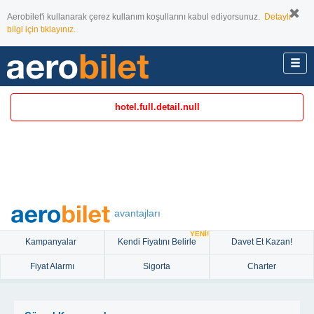
Aerobilet'i kullanarak çerez kullanım koşullarını kabul ediyorsunuz.
Detaylı
bilgi için tıklayınız.
hotel.full.detail.null
avantajları
YENİ!
Kampanyalar
Kendi Fiyatını Belirle
Davet Et Kazan!
Fiyat Alarmı
Sigorta
Charter