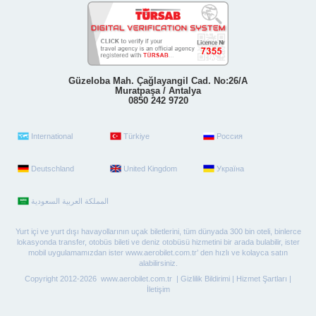
Güzeloba Mah. Çağlayangil Cad. No:26/A
Muratpaşa / Antalya
0850 242 9720
International
Türkiye
Россия
Deutschland
United Kingdom
Україна
Yurt içi ve yurt dışı havayollarının uçak biletlerini, tüm dünyada 300 bin oteli, binlerce
lokasyonda transfer, otobüs bileti ve deniz otobüsü hizmetini bir arada bulabilir, ister
mobil uygulamamızdan ister www.aerobilet.com.tr’ den hızlı ve kolayca satın
alabilirsiniz.
Copyright 2012-2026 www.aerobilet.com.tr |
Gizlilik Bildirimi
|
Hizmet Şartları
|
İletişim