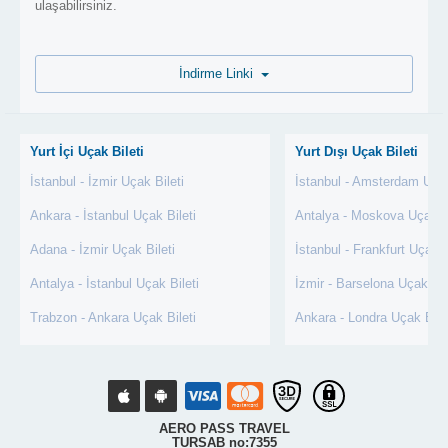
ulaşabilirsiniz.
İndirme Linki
Yurt İçi Uçak Bileti
Yurt Dışı Uçak Bileti
İstanbul - İzmir Uçak Bileti
İstanbul - Amsterdam Uçak
Ankara - İstanbul Uçak Bileti
Antalya - Moskova Uçak Bi
Adana - İzmir Uçak Bileti
İstanbul - Frankfurt Uçak B
Antalya - İstanbul Uçak Bileti
İzmir - Barselona Uçak Bil
Trabzon - Ankara Uçak Bileti
Ankara - Londra Uçak Bile
AERO PASS TRAVEL
TURSAB no:7355