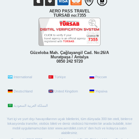
AERO PASS TRAVEL
TURSAB no:7355
Güzeloba Mah. Çağlayangil Cad. No:26/A
Muratpaşa / Antalya
0850 242 9720
International
Türkiye
Россия
Deutschland
United Kingdom
Україна
Yurt içi ve yurt dışı havayollarının uçak biletlerini, tüm dünyada 300 bin oteli, binlerce
lokasyonda transfer, otobüs bileti ve deniz otobüsü hizmetini bir arada bulabilir, ister
mobil uygulamamızdan ister www.aerobilet.com.tr’ den hızlı ve kolayca satın
alabilirsiniz.