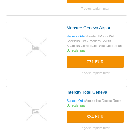
7 gece, toplam tutar
Mercure Geneva Airport
Sadece Oda
Standard Room With
Spacious Desk-Modern Stylish
Spacious Comfortable Special discount
Ücretsiz iptal
771 EUR
7 gece, toplam tutar
IntercityHotel Geneva
Sadece Oda
Accessible Double Room
Ücretsiz iptal
834 EUR
7 gece, toplam tutar