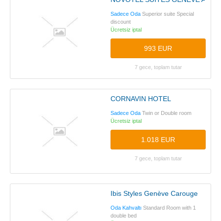
Sadece Oda
Superior suite Special
discount
Ücretsiz iptal
993 EUR
7 gece, toplam tutar
CORNAVIN HOTEL
Sadece Oda
Twin or Double room
Ücretsiz iptal
1.018 EUR
7 gece, toplam tutar
Ibis Styles Genève Carouge
Oda Kahvaltı
Standard Room with 1
double bed