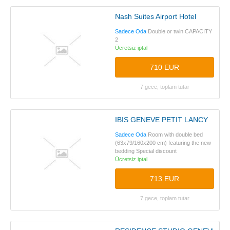
Nash Suites Airport Hotel
Sadece Oda
Double or twin CAPACITY
2
Ücretsiz iptal
710 EUR
7 gece, toplam tutar
IBIS GENEVE PETIT LANCY
Sadece Oda
Room with double bed
(63x79/160x200 cm) featuring the new
bedding Special discount
Ücretsiz iptal
713 EUR
7 gece, toplam tutar