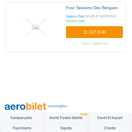
Four Seasons Des Bergues
Sadece Oda
DOUBLE SUPERIOR
Ücretsiz iptal
11.107 EUR
7 gece, toplam tutar
avantajları
YENİ!
Kampanyalar
Kendi Fiyatını Belirle
Davet Et Kazan!
Fiyat Alarmı
Sigorta
Charter