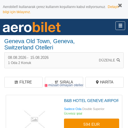
Aerobilet'i kullanarak çerez kullanım koşullarını kabul ediyorsunuz.
Detaylı
bilgi için tıklayınız.
Geneva Old Town, Geneva,
Switzerland Otelleri
22 otel bulundu,
22 tanesi müsait
08.08.2026
-
15.08.2026
DÜZENLE
1
Oda
2
Konuk
FILTRE
SIRALA
HARITA
müsait olmayan oteller
B&B HOTEL GENEVE AIRPORT
Sadece Oda
Double Superior
Ücretsiz iptal
594 EUR