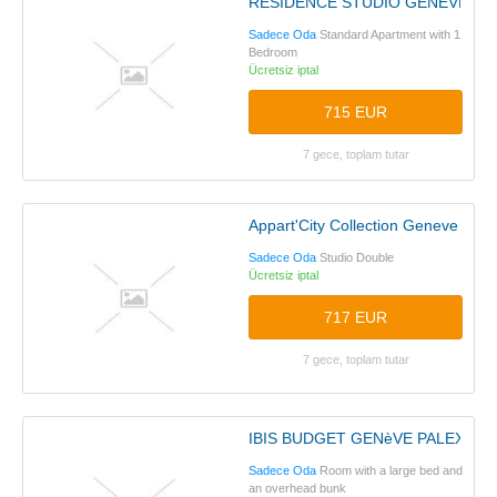
RESIDENCE STUDIO GENEVE C
Sadece Oda
Standard Apartment with 1
Bedroom
Ücretsiz iptal
715 EUR
7 gece, toplam tutar
Appart'City Collection Geneve Aero
Sadece Oda
Studio Double
Ücretsiz iptal
717 EUR
7 gece, toplam tutar
IBIS BUDGET GENèVE PALEXPO
Sadece Oda
Room with a large bed and
an overhead bunk