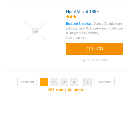
Hotel Velvet 1889
Bed and Breakfast
Deluxe Double room
with city view (full double bed) (bed type
is subject to availability)
iade yapılamaz
219 USD
7 gece, toplam tutar
...
« Önceki
1
2
3
4
7
Sonraki »
201
sonuç bulundu.