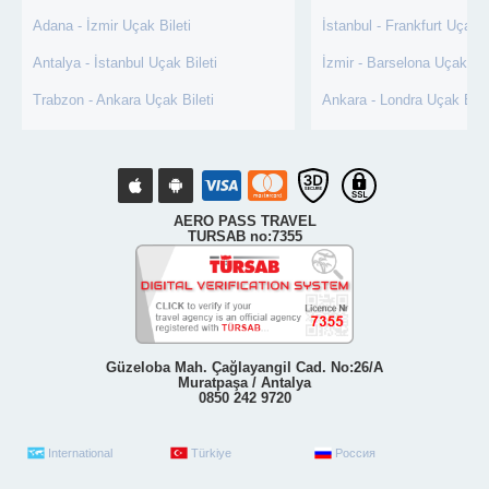
Adana - İzmir Uçak Bileti
İstanbul - Frankfurt Uçak B
Antalya - İstanbul Uçak Bileti
İzmir - Barselona Uçak Bil
Trabzon - Ankara Uçak Bileti
Ankara - Londra Uçak Bile
AERO PASS TRAVEL
TURSAB no:7355
Güzeloba Mah. Çağlayangil Cad. No:26/A
Muratpaşa / Antalya
0850 242 9720
International
Türkiye
Россия