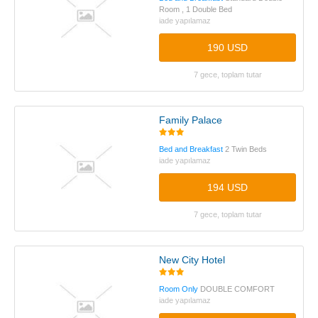
Room , 1 Double Bed
iade yapılamaz
190 USD
7 gece, toplam tutar
Family Palace
Bed and Breakfast
2 Twin Beds
iade yapılamaz
194 USD
7 gece, toplam tutar
New City Hotel
Room Only
DOUBLE COMFORT
iade yapılamaz