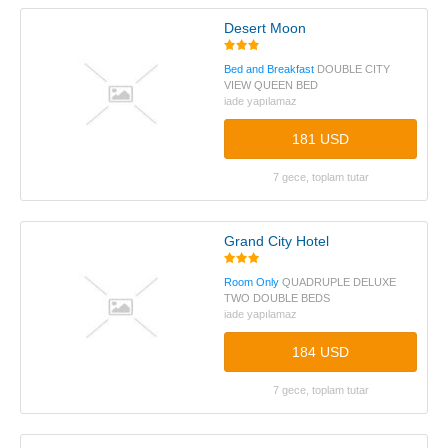
Desert Moon
Bed and Breakfast
DOUBLE CITY
VIEW QUEEN BED
iade yapılamaz
181 USD
7 gece, toplam tutar
Grand City Hotel
Room Only
QUADRUPLE DELUXE
TWO DOUBLE BEDS
iade yapılamaz
184 USD
7 gece, toplam tutar