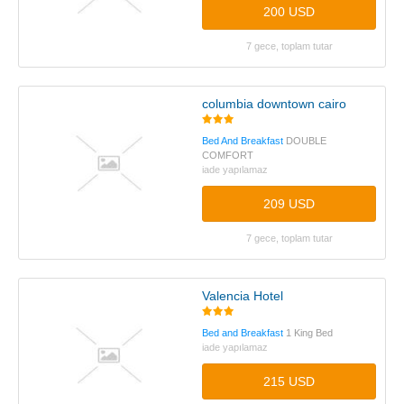
200 USD
7 gece, toplam tutar
columbia downtown cairo
Bed And Breakfast
DOUBLE
COMFORT
iade yapılamaz
209 USD
7 gece, toplam tutar
Valencia Hotel
Bed and Breakfast
1 King Bed
iade yapılamaz
215 USD