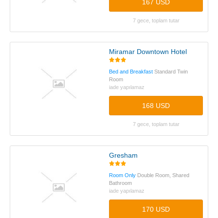
167 USD
7 gece, toplam tutar
Miramar Downtown Hotel
Bed and Breakfast
Standard Twin
Room
iade yapılamaz
168 USD
7 gece, toplam tutar
Gresham
Room Only
Double Room, Shared
Bathroom
iade yapılamaz
170 USD