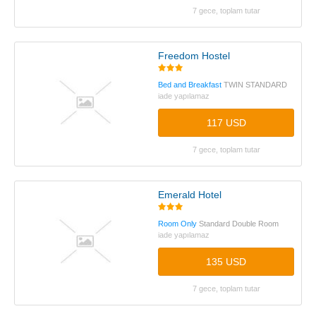
7 gece, toplam tutar
Freedom Hostel
Bed and Breakfast
TWIN STANDARD
iade yapılamaz
117 USD
7 gece, toplam tutar
Emerald Hotel
Room Only
Standard Double Room
iade yapılamaz
135 USD
7 gece, toplam tutar