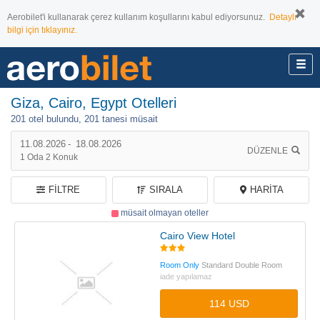
Aerobilet'i kullanarak çerez kullanım koşullarını kabul ediyorsunuz.
Detaylı
bilgi için tıklayınız.
Giza, Cairo, Egypt Otelleri
201 otel bulundu,
201 tanesi müsait
11.08.2026
-
18.08.2026
DÜZENLE
1
Oda
2
Konuk
FILTRE
SIRALA
HARITA
müsait olmayan oteller
Cairo View Hotel
Room Only
Standard Double Room
iade yapılamaz
114 USD