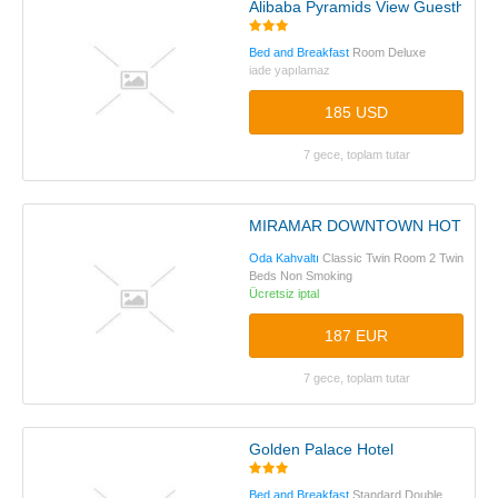
Alibaba Pyramids View Guesthous
Bed and Breakfast
Room Deluxe
iade yapılamaz
185 USD
7 gece, toplam tutar
MIRAMAR DOWNTOWN HOTEL
Oda Kahvaltı
Classic Twin Room 2 Twin
Beds Non Smoking
Ücretsiz iptal
187 EUR
7 gece, toplam tutar
Golden Palace Hotel
Bed and Breakfast
Standard Double