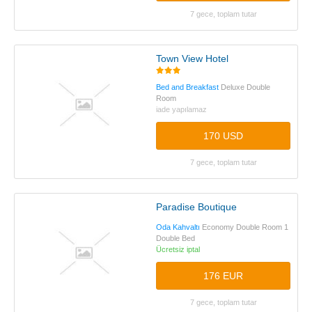
7 gece, toplam tutar
Town View Hotel
Bed and Breakfast
Deluxe Double
Room
iade yapılamaz
170 USD
7 gece, toplam tutar
Paradise Boutique
Oda Kahvaltı
Economy Double Room 1
Double Bed
Ücretsiz iptal
176 EUR
7 gece, toplam tutar