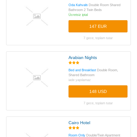
Oda Kahvaltı
Double Room Shared
Bathroom 2 Twin Beds
Ücretsiz iptal
147 EUR
7 gece, toplam tutar
Arabian Nights
Bed and Breakfast
Double Room,
Shared Bathroom
iade yapılamaz
148 USD
7 gece, toplam tutar
Cairo Hotel
Room Only
Double/Twin Apartment