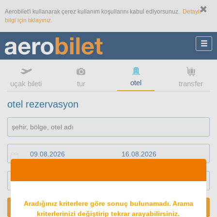
Aerobilet'i kullanarak çerez kullanım koşullarını kabul ediyorsunuz.
Detaylı
bilgi için tıklayınız.
otel
uçak bileti
tur
transfer
otel rezervasyon
1
oda
2
konuk
Aradığınız kriterlere göre sonuç bulunamadı. Arama
ARA
kriterlerinizi değiştirip tekrar arayabilirsiniz.