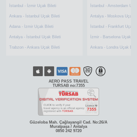
İstanbul - İzmir Uçak Bileti
İstanbul - Amsterdam Uçak
Ankara - İstanbul Uçak Bileti
Antalya - Moskova Uçak Bi
Adana - İzmir Uçak Bileti
İstanbul - Frankfurt Uçak B
Antalya - İstanbul Uçak Bileti
İzmir - Barselona Uçak Bil
Trabzon - Ankara Uçak Bileti
Ankara - Londra Uçak Bile
AERO PASS TRAVEL
TURSAB no:7355
Güzeloba Mah. Çağlayangil Cad. No:26/A
Muratpaşa / Antalya
0850 242 9720